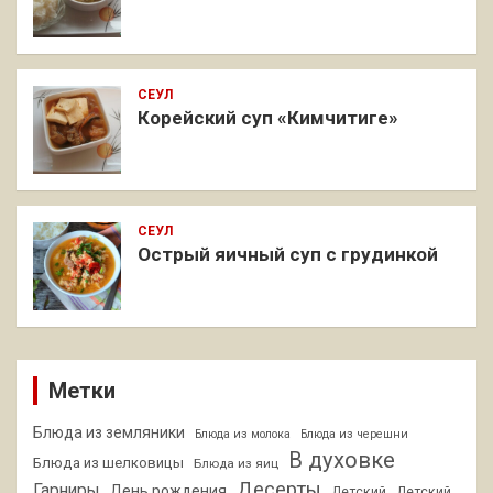
СЕУЛ
Корейский суп «Кимчитиге»
СЕУЛ
Острый яичный суп с грудинкой
Метки
Блюда из земляники
Блюда из молока
Блюда из черешни
В духовке
Блюда из шелковицы
Блюда из яиц
Десерты
Гарниры
День рождения
Детский
Детский