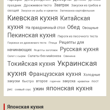
Завтрак
Дрожжевое тесто
праздник
Закуски из грибов и
овощей
Запеканка картофельная
Закуски из рыбы и креветок
Киевская кухня
Китайская
кухня
Обед
На праздничный стол
Овощные
Пекинская кухня
Пироги из песочного теста
Рецепты для
Птица
Пирожки из дрожжевого теста
Русская кухня
начинающих
Рецепты заготовок
Салаты без майонеза
Свинина
Салат с сыром
Украинская
Токийская кухня
кухня
Французская кухня
Холодные
закуски
второе
закуска
быстро
пост
горячее
креветки
японская кухня
ужин
рис
соевый соус
Японская кухня