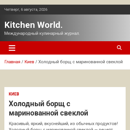
Перейти
Четверг, 6 августа, 2026
к
содержимому
Kitchen World.
Международный кулинарный журнал.
Главная
Киев
Холодный борщ с маринованной свеклой
КИЕВ
Холодный борщ с
маринованной свеклой
Красивый, яркий, вкуснейший, из обычных продуктов!
Холодный борщ с маринованной свеклой — рецепт