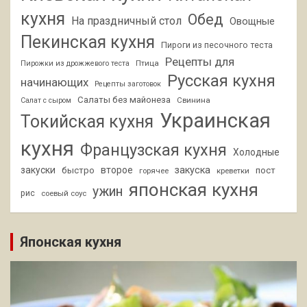
кухня
Обед
На праздничный стол
Овощные
Пекинская кухня
Пироги из песочного теста
Рецепты для
Птица
Пирожки из дрожжевого теста
Русская кухня
начинающих
Рецепты заготовок
Салаты без майонеза
Свинина
Салат с сыром
Украинская
Токийская кухня
кухня
Французская кухня
Холодные
закуски
второе
закуска
быстро
пост
горячее
креветки
японская кухня
ужин
рис
соевый соус
Японская кухня