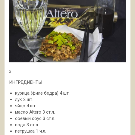
x
ИНГРЕДИЕНТЫ
курица (филе бедра) 4 шт.
лук 2 шт.
яйцо 4 шт.
масло Altero 3 ст.л.
соевый соус 3 ст.л.
вода 3 ст.л.
петрушка 1 ч.л.