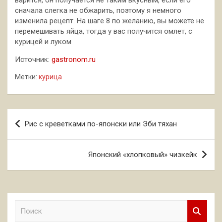
варится, он получается не таким вкусным, если его
сначала слегка не обжарить, поэтому я немного
изменила рецепт. На шаге 8 по желанию, вы можете не
перемешивать яйца, тогда у вас получится омлет, с
курицей и луком
Источник:
gastronom.ru
Метки:
курица
Навигация
Рис с креветками по-японски или Эби тяхан
по
записям
Японский «хлопковый» чизкейк
П
о