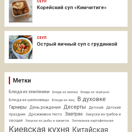
СЕУЛ
Корейский суп «Кимчитиге»
СЕУЛ
Острый яичный суп с грудинкой
Метки
Блюда из земляники
Блюда из молока
Блюда из черешни
В духовке
Блюда из шелковицы
Блюда из яиц
Десерты
Гарниры
День рождения
Детский
Детский
Завтрак
Дрожжевое тесто
праздник
Закуски из грибов и
овощей
Запеканка картофельная
Закуски из рыбы и креветок
Киевская кухня
Китайская