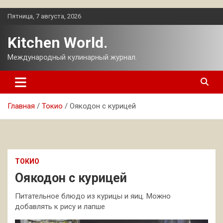
Перейти
Пятница, 7 августа, 2026
к
содержимому
Kitchen World.
Международный кулинарный журнал.
Главная
Токио
Оякодон с курицей
ТОКИО
Оякодон с курицей
Питательное блюдо из курицы и яиц. Можно
добавлять к рису и лапше