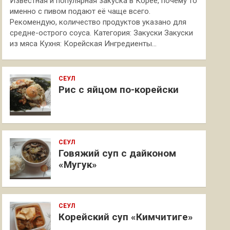
Известная и популярная закуска в Корее, почему то
именно с пивом подают её чаще всего.
Рекомендую, количество продуктов указано для
средне-острого соуса. Категория: Закуски Закуски
из мяса Кухня: Корейская Ингредиенты…
СЕУЛ
Рис с яйцом по-корейски
СЕУЛ
Говяжий суп с дайконом
«Мугук»
СЕУЛ
Корейский суп «Кимчитиге»