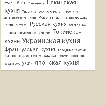
Пекинская
Обед
стол
Овощные
кухня
Пироги из песочного теста
Пирожки из
Рецепты для начинающих
Птица
дрожжевого теста
Русская кухня
Рецепты заготовок
Салат с сыром
Токийская
Салаты без майонеза
Свинина
Украинская кухня
кухня
Французская кухня
Холодные закуски
второе
закуска
быстро
пост
горячее
креветки
рис
японская кухня
ужин
соевый соус