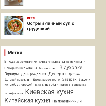
СЕУЛ
Острый яичный суп с
грудинкой
Метки
Блюда из земляники
Блюда из молока
Блюда из черешни
В духовке
Блюда из шелковицы
Блюда из яиц
Десерты
Гарниры
День рождения
Детский
Завтрак
Дрожжевое тесто
Детский праздник
Закуски
из грибов и овощей
Запеканка
Закуски из рыбы и креветок
Киевская кухня
картофельная
Китайская кухня
На праздничный