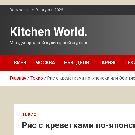
Перейти
Воскресенье, 9 августа, 2026
к
содержимому
Kitchen World.
Международный кулинарный журнал.
КИЕВ
МОСКВА
НЬЮ ДЕЛИ
ПАРИЖ
ПЕК
Главная
Токио
Рис с креветками по-японски или Эби тя
ТОКИО
Рис с креветками по-японс