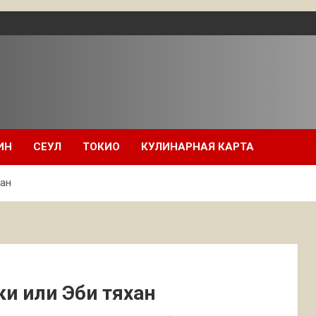
ИН
СЕУЛ
ТОКИО
КУЛИНАРНАЯ КАРТА
хан
ки или Эби тяхан