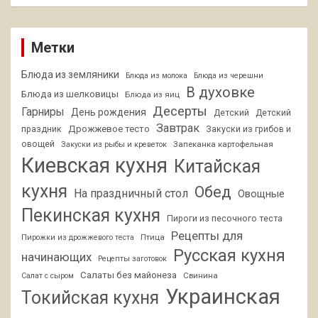
Метки
Блюда из земляники
Блюда из молока
Блюда из черешни
В духовке
Блюда из шелковицы
Блюда из яиц
Десерты
Гарниры
День рождения
Детский
Детский
Завтрак
Дрожжевое тесто
праздник
Закуски из грибов и
овощей
Запеканка картофельная
Закуски из рыбы и креветок
Киевская кухня
Китайская
кухня
Обед
На праздничный стол
Овощные
Пекинская кухня
Пироги из песочного теста
Рецепты для
Птица
Пирожки из дрожжевого теста
Русская кухня
начинающих
Рецепты заготовок
Салаты без майонеза
Свинина
Салат с сыром
Украинская
Токийская кухня