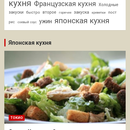
кухня
Французская кухня
Холодные
закуски
второе
закуска
быстро
пост
горячее
креветки
японская кухня
ужин
рис
соевый соус
Японская кухня
ТОКИО