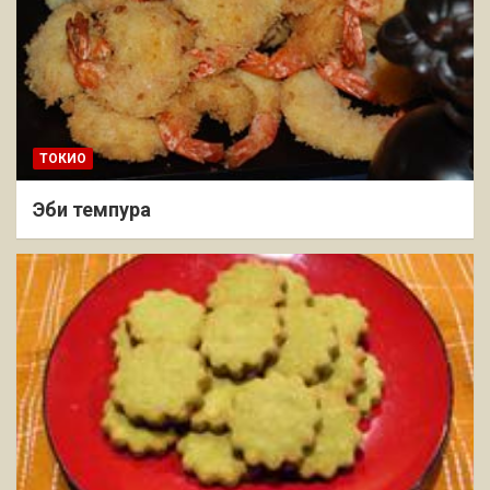
ТОКИО
Эби темпура