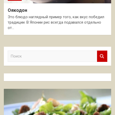
Оякодон
Это блюдо наглядный пример того, как вкус победил
традиции. В Японии рис всегда подавался отдельно
от…
П
о
и
с
к