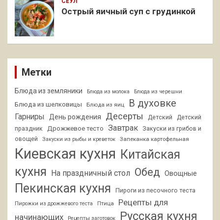
СЕУЛ
Острый яичный суп с грудинкой
Метки
Блюда из земляники
Блюда из молока
Блюда из черешни
В духовке
Блюда из шелковицы
Блюда из яиц
Десерты
Гарниры
День рождения
Детский
Детский
Завтрак
Дрожжевое тесто
праздник
Закуски из грибов и
овощей
Запеканка картофельная
Закуски из рыбы и креветок
Киевская кухня
Китайская
кухня
Обед
На праздничный стол
Овощные
Пекинская кухня
Пироги из песочного теста
Рецепты для
Птица
Пирожки из дрожжевого теста
Русская кухня
начинающих
Рецепты заготовок