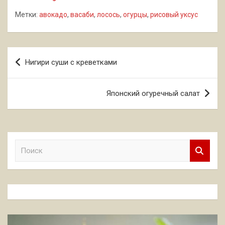
Метки:
авокадо
,
васаби
,
лосось
,
огурцы
,
рисовый уксус
Навигация
Нигири суши с креветками
по
записям
Японский огуречный салат
П
о
и
с
к