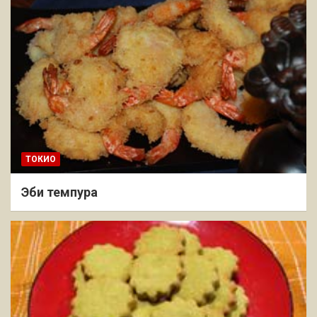
ТОКИО
Эби темпура