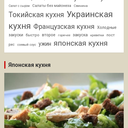
Салаты без майонеза
Свинина
Салат с сыром
Украинская
Токийская кухня
кухня
Французская кухня
Холодные
закуски
второе
закуска
быстро
пост
горячее
креветки
японская кухня
ужин
рис
соевый соус
Японская кухня