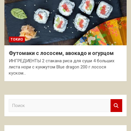
ТОКИО
Футомаки с лососем, авокадо и огурцом
ИНГРЕДИЕНТЫ 2 стакана риса для суши 4 больших
листа нори с кунжутом Blue dragon 200 г лосося
куском…
П
о
и
с
к