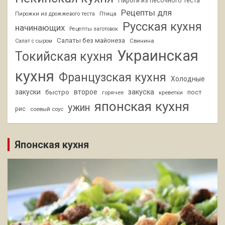
Пироги из песочного теста
Рецепты для
Птица
Пирожки из дрожжевого теста
Русская кухня
начинающих
Рецепты заготовок
Салаты без майонеза
Свинина
Салат с сыром
Украинская
Токийская кухня
кухня
Французская кухня
Холодные
закуски
второе
закуска
быстро
пост
горячее
креветки
японская кухня
ужин
рис
соевый соус
Японская кухня