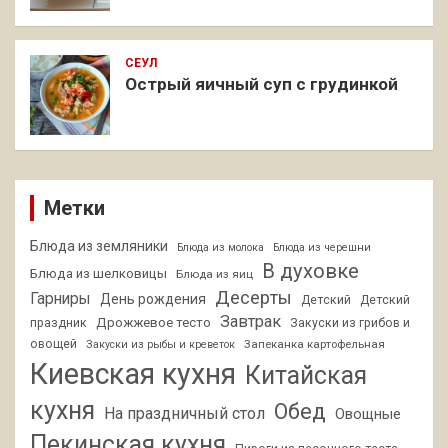
СЕУЛ
Острый яичный суп с грудинкой
Метки
Блюда из земляники
Блюда из молока
Блюда из черешни
В духовке
Блюда из шелковицы
Блюда из яиц
Десерты
Гарниры
День рождения
Детский
Детский
Завтрак
Дрожжевое тесто
праздник
Закуски из грибов и
овощей
Запеканка картофельная
Закуски из рыбы и креветок
Киевская кухня
Китайская
кухня
Обед
На праздничный стол
Овощные
Пекинская кухня