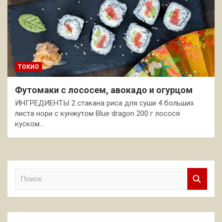
ТОКИО
Футомаки с лососем, авокадо и огурцом
ИНГРЕДИЕНТЫ 2 стакана риса для суши 4 больших
листа нори с кунжутом Blue dragon 200 г лосося
куском…
П
о
и
с
к