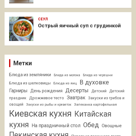
СЕУЛ
Острый яичный суп с грудинкой
Метки
Блюда из земляники
Блюда из молока
Блюда из черешни
В духовке
Блюда из шелковицы
Блюда из яиц
Десерты
Гарниры
День рождения
Детский
Детский
Завтрак
Дрожжевое тесто
праздник
Закуски из грибов и
овощей
Запеканка картофельная
Закуски из рыбы и креветок
Киевская кухня
Китайская
кухня
Обед
На праздничный стол
Овощные
Пекинская кухня