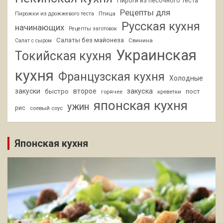
Пироги из песочного теста
Рецепты для
Птица
Пирожки из дрожжевого теста
Русская кухня
начинающих
Рецепты заготовок
Салаты без майонеза
Свинина
Салат с сыром
Украинская
Токийская кухня
кухня
Французская кухня
Холодные
закуски
второе
закуска
быстро
пост
горячее
креветки
японская кухня
ужин
рис
соевый соус
Японская кухня