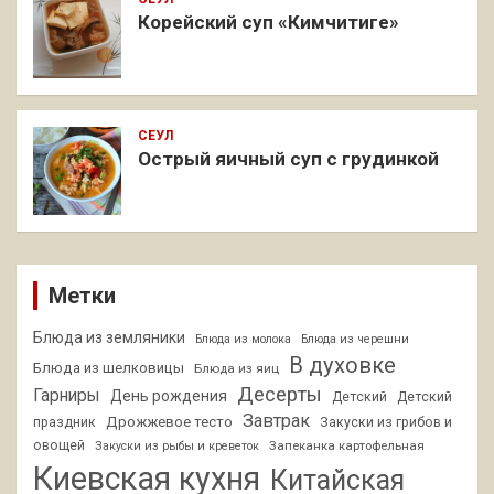
Корейский суп «Кимчитиге»
СЕУЛ
Острый яичный суп с грудинкой
Метки
Блюда из земляники
Блюда из молока
Блюда из черешни
В духовке
Блюда из шелковицы
Блюда из яиц
Десерты
Гарниры
День рождения
Детский
Детский
Завтрак
Дрожжевое тесто
праздник
Закуски из грибов и
овощей
Запеканка картофельная
Закуски из рыбы и креветок
Киевская кухня
Китайская