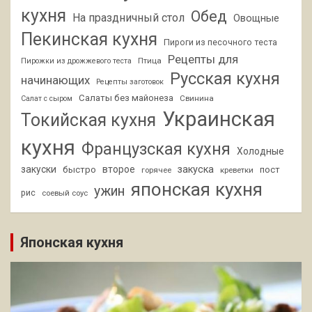
кухня
Обед
На праздничный стол
Овощные
Пекинская кухня
Пироги из песочного теста
Рецепты для
Птица
Пирожки из дрожжевого теста
Русская кухня
начинающих
Рецепты заготовок
Салаты без майонеза
Свинина
Салат с сыром
Украинская
Токийская кухня
кухня
Французская кухня
Холодные
закуски
второе
закуска
быстро
пост
горячее
креветки
японская кухня
ужин
рис
соевый соус
Японская кухня