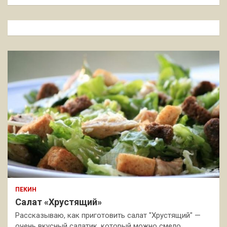
и
с
к
ПЕКИН
Салат «Хрустящий»
Рассказываю, как приготовить салат "Хрустящий" —
очень вкусный салатик, который можно смело