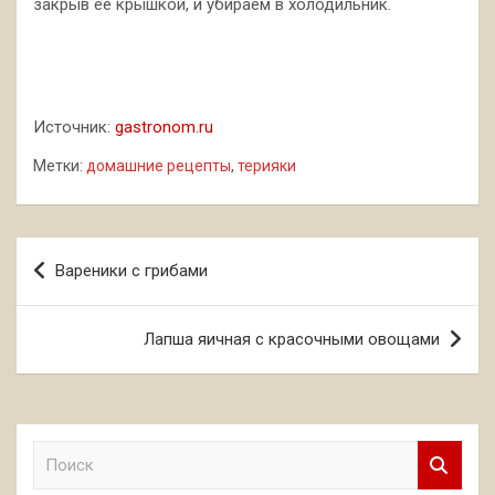
закрыв ее крышкой, и убираем в холодильник.
Источник:
gastronom.ru
Метки:
домашние рецепты
,
терияки
Навигация
Вареники с грибами
по
записям
Лапша яичная с красочными овощами
П
о