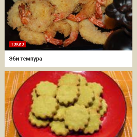
ТОКИО
Эби темпура