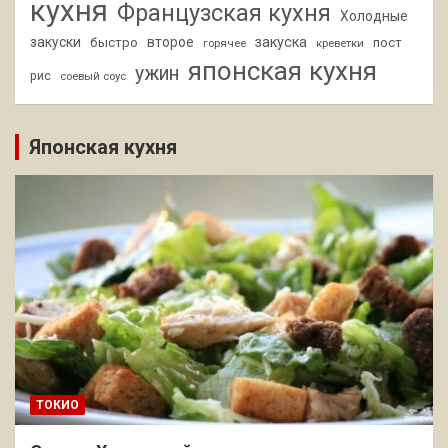
кухня
Французская кухня
Холодные
закуски
второе
закуска
быстро
пост
горячее
креветки
японская кухня
ужин
рис
соевый соус
Японская кухня
ТОКИО