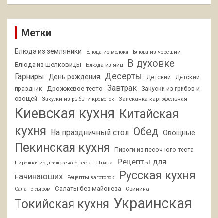
Метки
Блюда из земляники
Блюда из молока
Блюда из черешни
В духовке
Блюда из шелковицы
Блюда из яиц
Десерты
Гарниры
День рождения
Детский
Детский
Завтрак
Дрожжевое тесто
праздник
Закуски из грибов и
овощей
Запеканка картофельная
Закуски из рыбы и креветок
Киевская кухня
Китайская
кухня
Обед
На праздничный стол
Овощные
Пекинская кухня
Пироги из песочного теста
Рецепты для
Птица
Пирожки из дрожжевого теста
Русская кухня
начинающих
Рецепты заготовок
Салаты без майонеза
Свинина
Салат с сыром
Украинская
Токийская кухня