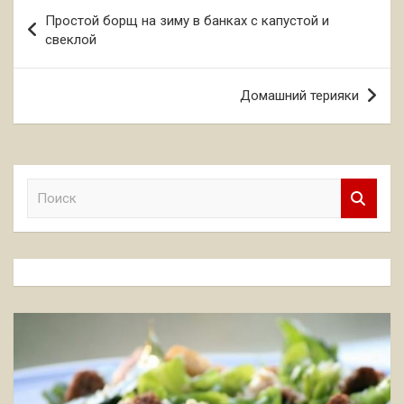
Навигация
Простой борщ на зиму в банках с капустой и
по
свеклой
записям
Домашний терияки
П
о
и
с
к