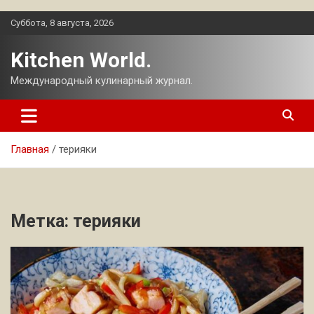
Перейти
Суббота, 8 августа, 2026
к
содержимому
Kitchen World.
Международный кулинарный журнал.
Главная
терияки
Метка:
терияки