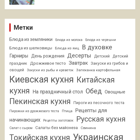
Метки
Блюда из земляники
Блюда из молока
Блюда из черешни
В духовке
Блюда из шелковицы
Блюда из яиц
Десерты
Гарниры
День рождения
Детский
Детский
Завтрак
Дрожжевое тесто
праздник
Закуски из грибов и
овощей
Запеканка картофельная
Закуски из рыбы и креветок
Киевская кухня
Китайская
кухня
Обед
На праздничный стол
Овощные
Пекинская кухня
Пироги из песочного теста
Рецепты для
Птица
Пирожки из дрожжевого теста
Русская кухня
начинающих
Рецепты заготовок
Салаты без майонеза
Свинина
Салат с сыром
Украинская
Токийская кухня