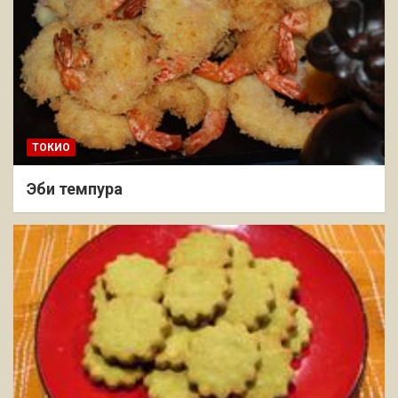
ТОКИО
Эби темпура