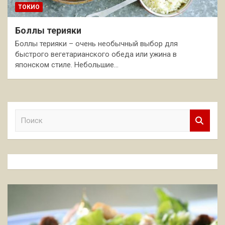
ТОКИО
Боллы терияки
Боллы терияки – очень необычный выбор для
быстрого вегетарианского обеда или ужина в
японском стиле. Небольшие…
П
о
и
с
к