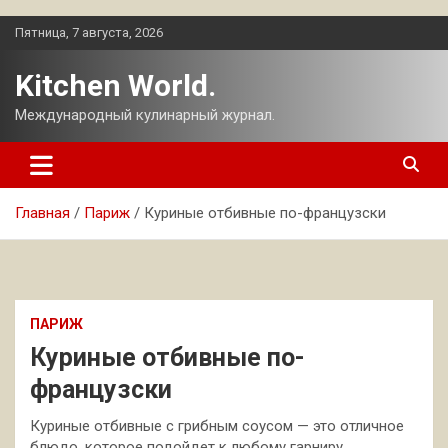
Перейти
Пятница, 7 августа, 2026
к
содержимому
Kitchen World.
Международный кулинарный журнал.
Главная
Париж
Куриные отбивные по-французски
ПАРИЖ
Куриные отбивные по-
французски
Куриные отбивные с грибным соусом — это отличное
блюдо, которое подойдет к любому гарниру.