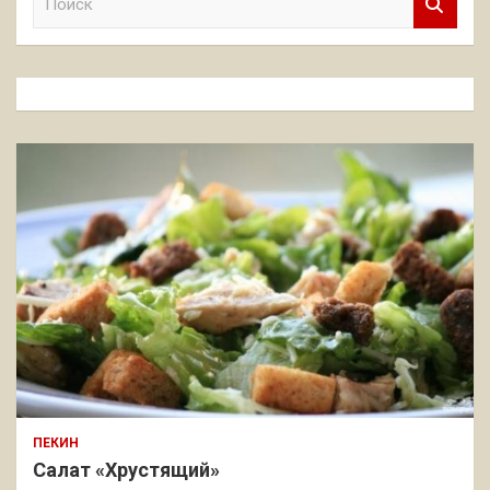
о
и
с
к
ПЕКИН
Салат «Хрустящий»