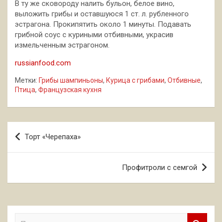
В ту же сковороду налить бульон, белое вино,
выложить грибы и оставшуюся 1 ст. л. рубленного
эстрагона. Прокипятить около 1 минуты. Подавать
грибной соус с куриными отбивными, украсив
измельченным эстрагоном.
russianfood.com
Метки:
Грибы шампиньоны
,
Курица с грибами
,
Отбивные
,
Птица
,
Французская кухня
Навигация
Торт «Черепаха»
по
записям
Профитроли с семгой
П