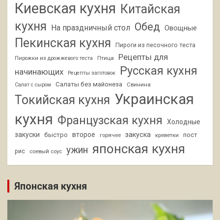
Киевская кухня
Китайская
кухня
Обед
На праздничный стол
Овощные
Пекинская кухня
Пироги из песочного теста
Рецепты для
Птица
Пирожки из дрожжевого теста
Русская кухня
начинающих
Рецепты заготовок
Салаты без майонеза
Свинина
Салат с сыром
Украинская
Токийская кухня
кухня
Французская кухня
Холодные
закуски
второе
закуска
быстро
пост
горячее
креветки
японская кухня
ужин
рис
соевый соус
Японская кухня