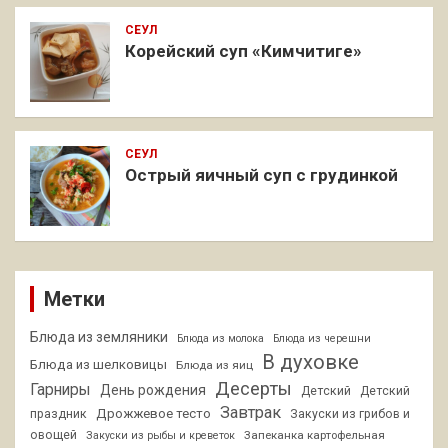
СЕУЛ
Корейский суп «Кимчитиге»
СЕУЛ
Острый яичный суп с грудинкой
Метки
Блюда из земляники
Блюда из молока
Блюда из черешни
В духовке
Блюда из шелковицы
Блюда из яиц
Десерты
Гарниры
День рождения
Детский
Детский
Завтрак
Дрожжевое тесто
праздник
Закуски из грибов и
овощей
Запеканка картофельная
Закуски из рыбы и креветок