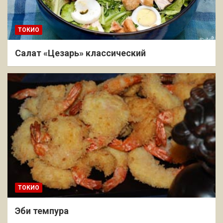
ТОКИО
Салат «Цезарь» классический
ТОКИО
Эби темпура