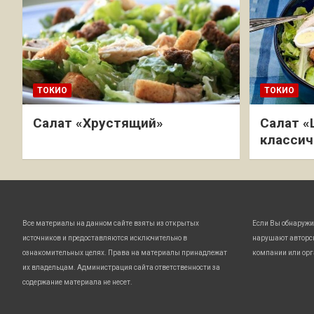
ТОКИО
ТОКИО
Салат «Хрустящий»
Салат «
классич
Все материалы на данном сайте взяты из открытых
Если Вы обнаружи
источников и предоставляются исключительно в
нарушают авторс
ознакомительных целях. Права на материалы принадлежат
компании или орг
их владельцам. Администрация сайта ответственности за
содержание материала не несет.