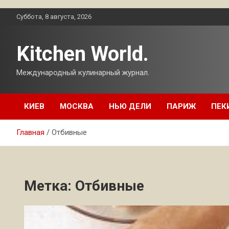
Перейти
Суббота, 8 августа, 2026
к
содержимому
Kitchen World.
Международный кулинарный журнал.
КИЕВ
МОСКВА
НЬЮ ДЕЛИ
ПАРИЖ
ПЕК
Главная
Отбивные
Метка:
Отбивные