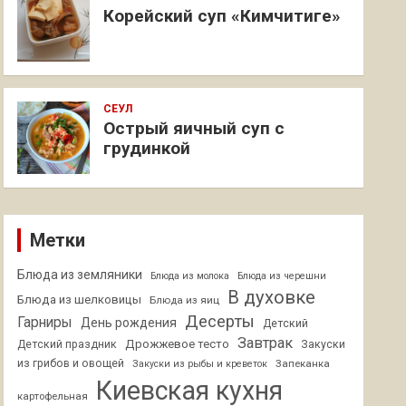
Корейский суп «Кимчитиге»
СЕУЛ
Острый яичный суп с
грудинкой
Метки
Блюда из земляники
Блюда из молока
Блюда из черешни
В духовке
Блюда из шелковицы
Блюда из яиц
Десерты
Гарниры
День рождения
Детский
Завтрак
Дрожжевое тесто
Детский праздник
Закуски
из грибов и овощей
Запеканка
Закуски из рыбы и креветок
Киевская кухня
картофельная