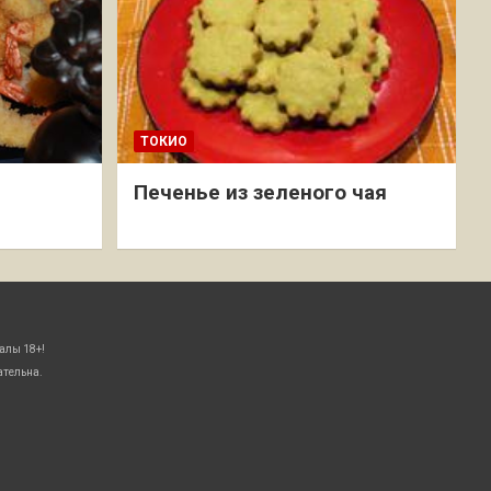
ТОКИО
Печенье из зеленого чая
алы 18+!
ательна.