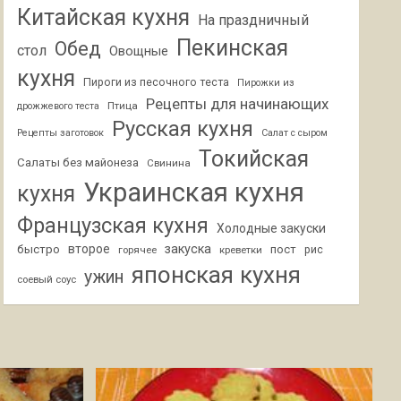
Китайская кухня
На праздничный
Пекинская
Обед
стол
Овощные
кухня
Пироги из песочного теста
Пирожки из
Рецепты для начинающих
Птица
дрожжевого теста
Русская кухня
Рецепты заготовок
Салат с сыром
Токийская
Салаты без майонеза
Свинина
Украинская кухня
кухня
Французская кухня
Холодные закуски
второе
закуска
быстро
пост
горячее
креветки
рис
японская кухня
ужин
соевый соус