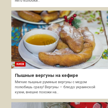
него колобки…
КИЕВ
Пышные вергуны на кефире
Мягкие пышные румяные вергуны с медом
полюбишь сразу! Вергуны — блюдо украинской
кухни, внешне похожи на…