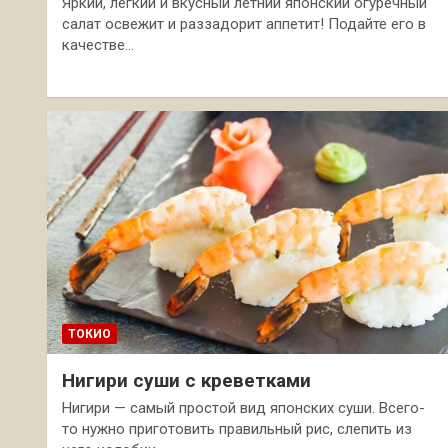
Яркий, легкий и вкусный летний японский огуречный
салат освежит и раззадорит аппетит! Подайте его в
качестве…
ТОКИО
Нигири суши с креветками
Нигири — самый простой вид японских суши. Всего-
то нужно приготовить правильный рис, слепить из