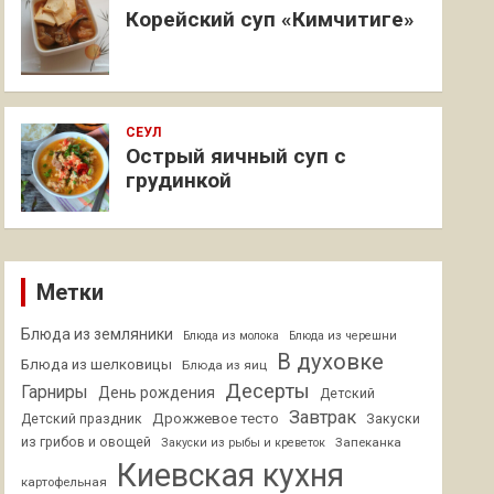
Корейский суп «Кимчитиге»
СЕУЛ
Острый яичный суп с
грудинкой
Метки
Блюда из земляники
Блюда из молока
Блюда из черешни
В духовке
Блюда из шелковицы
Блюда из яиц
Десерты
Гарниры
День рождения
Детский
Завтрак
Дрожжевое тесто
Детский праздник
Закуски
из грибов и овощей
Запеканка
Закуски из рыбы и креветок
Киевская кухня
картофельная