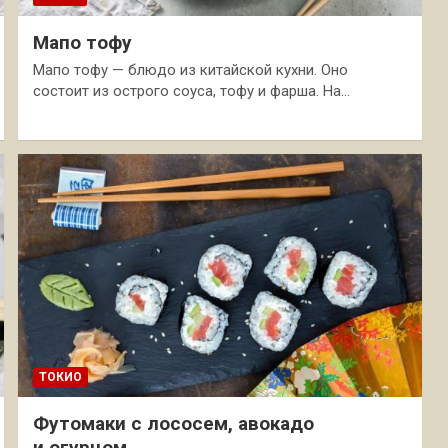
Мапо тофу
Мапо тофу — блюдо из китайской кухни. Оно
состоит из острого соуса, тофу и фарша. На…
ТОКИО
Футомаки с лососем, авокадо
и огурцом