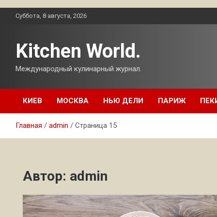
Перейти
Суббота, 8 августа, 2026
к
содержимому
Kitchen World.
Международный кулинарный журнал.
КИЕВ
МОСКВА
НЬЮ ДЕЛИ
ПАРИЖ
ПЕК
Главная
admin
Страница 15
Автор:
admin