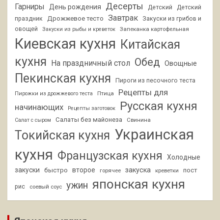
Десерты
Гарниры
День рождения
Детский
Детский
Завтрак
Дрожжевое тесто
праздник
Закуски из грибов и
овощей
Запеканка картофельная
Закуски из рыбы и креветок
Киевская кухня
Китайская
кухня
Обед
На праздничный стол
Овощные
Пекинская кухня
Пироги из песочного теста
Рецепты для
Птица
Пирожки из дрожжевого теста
Русская кухня
начинающих
Рецепты заготовок
Салаты без майонеза
Свинина
Салат с сыром
Украинская
Токийская кухня
кухня
Французская кухня
Холодные
закуски
второе
закуска
быстро
пост
горячее
креветки
японская кухня
ужин
рис
соевый соус