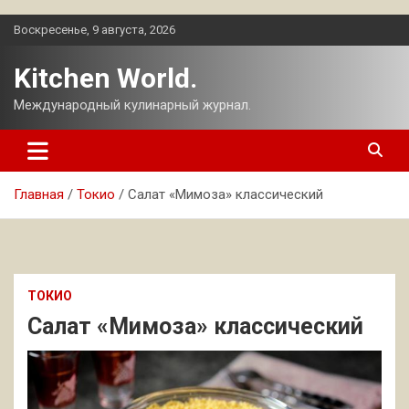
Перейти
Воскресенье, 9 августа, 2026
к
содержимому
Kitchen World.
Международный кулинарный журнал.
Главная
Токио
Салат «Мимоза» классический
ТОКИО
Салат «Мимоза» классический