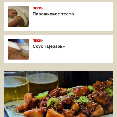
ПЕКИН
Пирожковое тесто
ПЕКИН
Соус «Цезарь»