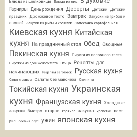
В духовке
Блюда из шелковицы
Блюда из яиц
Десерты
Гарниры
День рождения
Детский
Детский
Завтрак
Дрожжевое тесто
праздник
Закуски из грибов и
овощей
Запеканка картофельная
Закуски из рыбы и креветок
Киевская кухня
Китайская
кухня
Обед
На праздничный стол
Овощные
Пекинская кухня
Пироги из песочного теста
Рецепты для
Птица
Пирожки из дрожжевого теста
Русская кухня
начинающих
Рецепты заготовок
Салаты без майонеза
Свинина
Салат с сыром
Украинская
Токийская кухня
кухня
Французская кухня
Холодные
закуски
второе
закуска
быстро
пост
горячее
креветки
японская кухня
ужин
рис
соевый соус