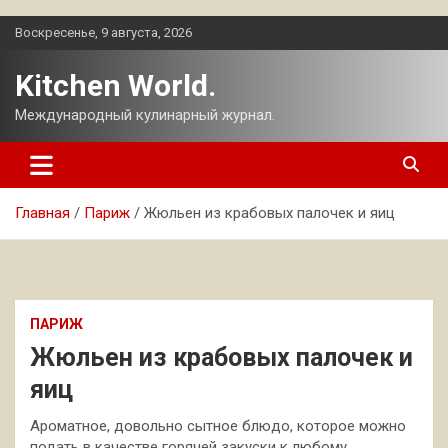
Перейти
Воскресенье, 9 августа, 2026
к
содержимому
Kitchen World.
Международный кулинарный журнал.
Главная
Париж
Жюльен из крабовых палочек и яиц
ПАРИЖ
Жюльен из крабовых палочек и
яиц
Ароматное, довольно сытное блюдо, которое можно
подать в качестве горячей закуски к любому