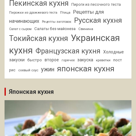
Пекинская кухня
Пироги из песочного теста
Рецепты для
Птица
Пирожки из дрожжевого теста
Русская кухня
начинающих
Рецепты заготовок
Салаты без майонеза
Свинина
Салат с сыром
Украинская
Токийская кухня
кухня
Французская кухня
Холодные
закуски
второе
закуска
быстро
пост
горячее
креветки
японская кухня
ужин
рис
соевый соус
Японская кухня