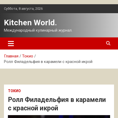
Перейти
Суббота, 8 августа, 2026
к
содержимому
Kitchen World.
Международный кулинарный журнал.
Главная
Токио
Ролл Филадельфия в карамели с красной икрой
ТОКИО
Ролл Филадельфия в карамели
с красной икрой