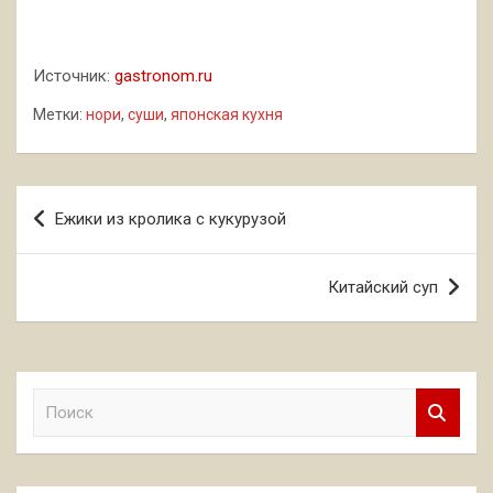
Источник:
gastronom.ru
Метки:
нори
,
суши
,
японская кухня
Навигация
Ежики из кролика с кукурузой
по
записям
Китайский суп
П
о
и
с
к