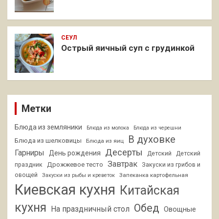
СЕУЛ
Острый яичный суп с грудинкой
Метки
Блюда из земляники
Блюда из молока
Блюда из черешни
В духовке
Блюда из шелковицы
Блюда из яиц
Десерты
Гарниры
День рождения
Детский
Детский
Завтрак
Дрожжевое тесто
праздник
Закуски из грибов и
овощей
Запеканка картофельная
Закуски из рыбы и креветок
Киевская кухня
Китайская
кухня
Обед
На праздничный стол
Овощные