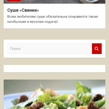
Суши «Свинки»
Всем любителям суши обязательна понравится такая
необычная и веселая подача!…
П
о
и
с
к