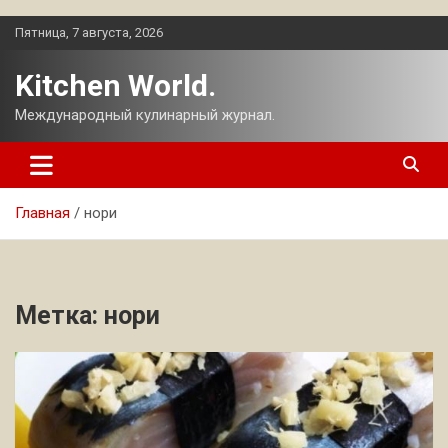
Перейти
Пятница, 7 августа, 2026
к
содержимому
Kitchen World.
Международный кулинарный журнал.
Главная
нори
Метка:
нори