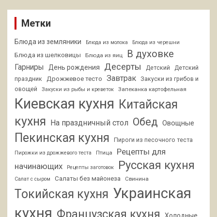
Метки
Блюда из земляники
Блюда из молока
Блюда из черешни
В духовке
Блюда из шелковицы
Блюда из яиц
Десерты
Гарниры
День рождения
Детский
Детский
Завтрак
Дрожжевое тесто
праздник
Закуски из грибов и
овощей
Запеканка картофельная
Закуски из рыбы и креветок
Киевская кухня
Китайская
кухня
Обед
На праздничный стол
Овощные
Пекинская кухня
Пироги из песочного теста
Рецепты для
Птица
Пирожки из дрожжевого теста
Русская кухня
начинающих
Рецепты заготовок
Салаты без майонеза
Свинина
Салат с сыром
Украинская
Токийская кухня
кухня
Французская кухня
Холодные