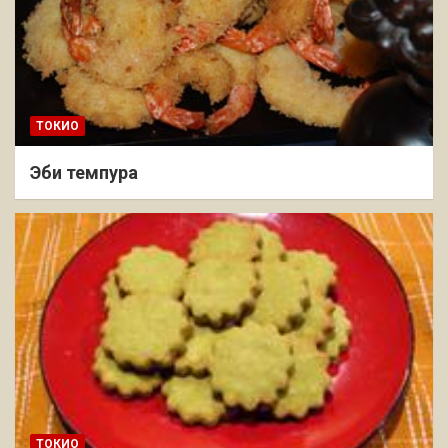
ТОКИО
Эби темпура
ТОКИО