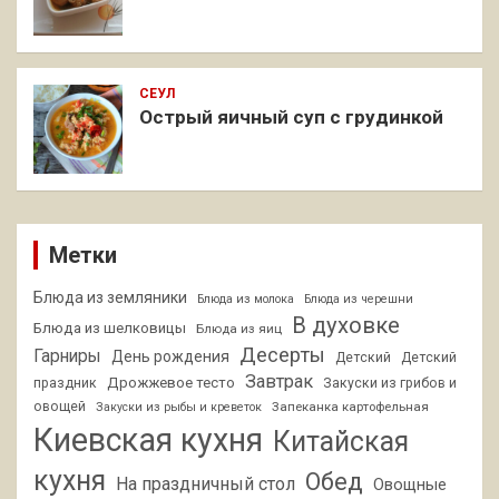
СЕУЛ
Острый яичный суп с грудинкой
Метки
Блюда из земляники
Блюда из молока
Блюда из черешни
В духовке
Блюда из шелковицы
Блюда из яиц
Десерты
Гарниры
День рождения
Детский
Детский
Завтрак
Дрожжевое тесто
праздник
Закуски из грибов и
овощей
Запеканка картофельная
Закуски из рыбы и креветок
Киевская кухня
Китайская
кухня
Обед
На праздничный стол
Овощные