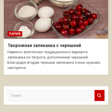
ПАРИЖ
Творожная запеканка с черешней
Намного аппетитнее традиционного варианта
запеканка из творога, дополненная черешней.
Благодаря ягодам черешни запеканка очень красиво
смотрится…
П
о
и
с