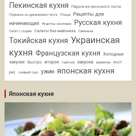
Пекинская кухня
Пироги из песочного теста
Рецепты для
Птица
Пирожки из дрожжевого теста
Русская кухня
начинающих
Рецепты заготовок
Салаты без майонеза
Свинина
Салат с сыром
Украинская
Токийская кухня
кухня
Французская кухня
Холодные
закуски
второе
закуска
быстро
пост
горячее
креветки
японская кухня
ужин
рис
соевый соус
Японская кухня