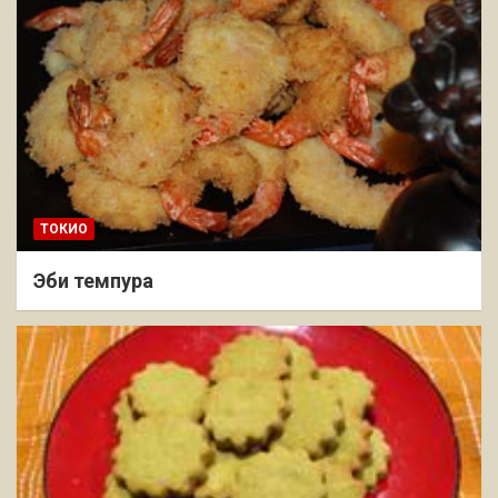
ТОКИО
Эби темпура