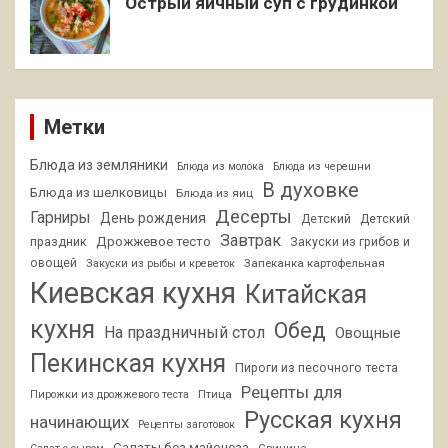
Острый яичный суп с грудинкой
Метки
Блюда из земляники
Блюда из молока
Блюда из черешни
В духовке
Блюда из шелковицы
Блюда из яиц
Десерты
Гарниры
День рождения
Детский
Детский
Завтрак
Дрожжевое тесто
праздник
Закуски из грибов и
овощей
Запеканка картофельная
Закуски из рыбы и креветок
Киевская кухня
Китайская
кухня
Обед
На праздничный стол
Овощные
Пекинская кухня
Пироги из песочного теста
Рецепты для
Птица
Пирожки из дрожжевого теста
Русская кухня
начинающих
Рецепты заготовок
Салаты без майонеза