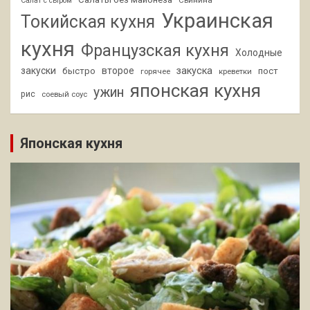
Свинина
Салат с сыром
Украинская
Токийская кухня
кухня
Французская кухня
Холодные
закуски
второе
закуска
быстро
пост
горячее
креветки
японская кухня
ужин
рис
соевый соус
Японская кухня