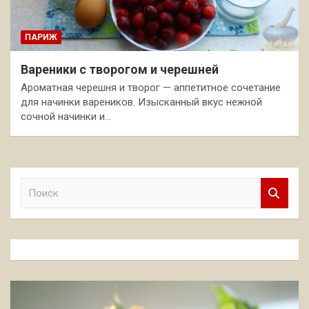
ПАРИЖ
Вареники с творогом и черешней
Ароматная черешня и творог — аппетитное сочетание
для начинки вареников. Изысканный вкус нежной
сочной начинки и…
П
о
и
с
к