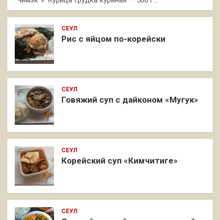
"Чимэк"»: Курица Грудка куриная — 500 г…
СЕУЛ
Рис с яйцом по-корейски
СЕУЛ
Говяжий суп с дайконом «Мугук»
СЕУЛ
Корейский суп «Кимчитиге»
СЕУЛ