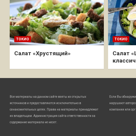
ТОКИО
ТОКИО
Салат «Хрустящий»
Салат «
классич
Все материалы на данном сайте взяты из открытых
Если Вы обнаружи
источников и предоставляются исключительно в
нарушают авторс
ознакомительных целях. Права на материалы принадлежат
компании или орг
их владельцам. Администрация сайта ответственности за
содержание материала не несет.