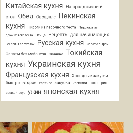
Китайская кухня
На праздничный
Пекинская
Обед
стол
Овощные
кухня
Пироги из песочного теста
Пирожки из
Рецепты для начинающих
Птица
дрожжевого теста
Русская кухня
Рецепты заготовок
Салат с сыром
Токийская
Салаты без майонеза
Свинина
Украинская кухня
кухня
Французская кухня
Холодные закуски
второе
закуска
быстро
пост
горячее
креветки
рис
японская кухня
ужин
соевый соус