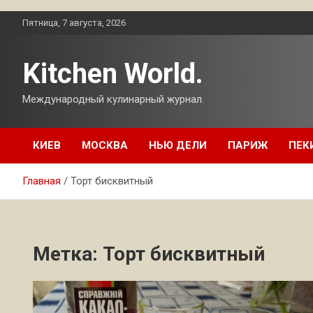
Перейти
Пятница, 7 августа, 2026
к
содержимому
Kitchen World.
Международный кулинарный журнал.
КИЕВ
МОСКВА
НЬЮ ДЕЛИ
ПАРИЖ
ПЕК
Главная
Торт бисквитный
Метка:
Торт бисквитный