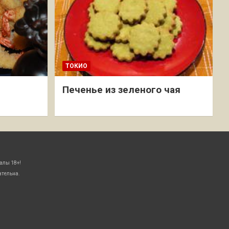
ТОКИО
Печенье из зеленого чая
алы 18+!
ательна.