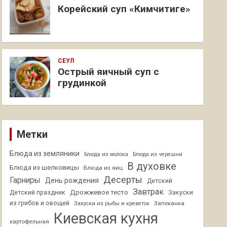
Корейский суп «Кимчитиге»
СЕУЛ
Острый яичный суп с
грудинкой
Метки
Блюда из земляники
Блюда из молока
Блюда из черешни
В духовке
Блюда из шелковицы
Блюда из яиц
Десерты
Гарниры
День рождения
Детский
Завтрак
Дрожжевое тесто
Детский праздник
Закуски
из грибов и овощей
Запеканка
Закуски из рыбы и креветок
Киевская кухня
картофельная