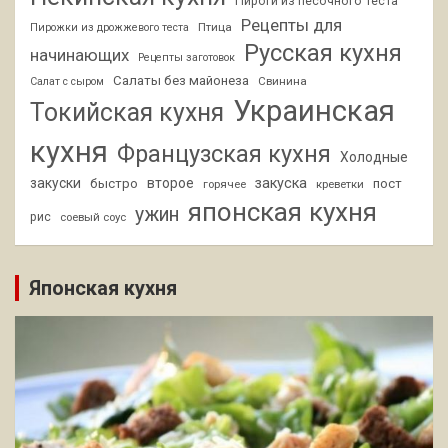
Пироги из песочного теста
Рецепты для
Птица
Пирожки из дрожжевого теста
Русская кухня
начинающих
Рецепты заготовок
Салаты без майонеза
Свинина
Салат с сыром
Украинская
Токийская кухня
кухня
Французская кухня
Холодные
закуски
второе
закуска
быстро
пост
горячее
креветки
японская кухня
ужин
рис
соевый соус
Японская кухня