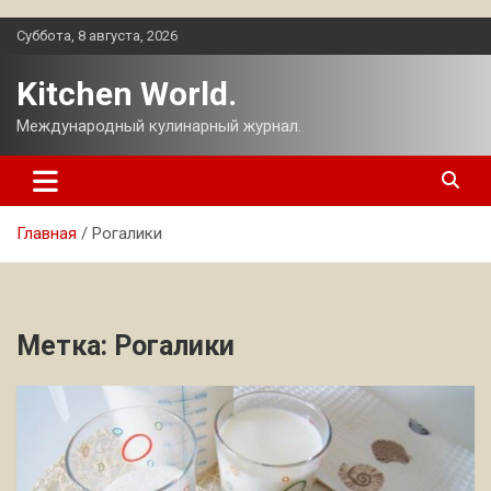
Перейти
Суббота, 8 августа, 2026
к
содержимому
Kitchen World.
Международный кулинарный журнал.
Главная
Рогалики
Метка:
Рогалики