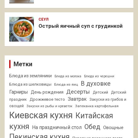
СЕУЛ
Острый яичный суп с грудинкой
Метки
Блюда из земляники
Блюда из молока
Блюда из черешни
В духовке
Блюда из шелковицы
Блюда из яиц
Десерты
Гарниры
День рождения
Детский
Детский
Завтрак
Дрожжевое тесто
праздник
Закуски из грибов и
овощей
Запеканка картофельная
Закуски из рыбы и креветок
Киевская кухня
Китайская
кухня
Обед
На праздничный стол
Овощные
Пекинская кухня