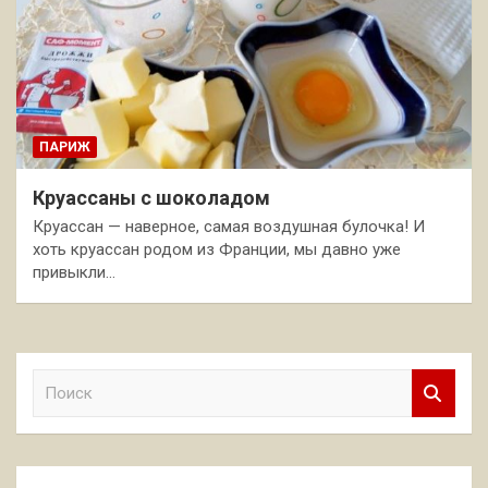
ПАРИЖ
Круассаны с шоколадом
Круассан — наверное, самая воздушная булочка! И
хоть круассан родом из Франции, мы давно уже
привыкли…
П
о
и
с
к