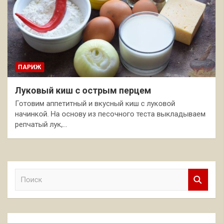
ПАРИЖ
Луковый киш с острым перцем
Готовим аппетитный и вкусный киш с луковой
начинкой. На основу из песочного теста выкладываем
репчатый лук,…
П
о
и
с
к