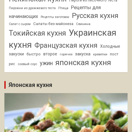
Пироги из песочного теста
Рецепты для
Птица
Пирожки из дрожжевого теста
Русская кухня
начинающих
Рецепты заготовок
Салаты без майонеза
Свинина
Салат с сыром
Украинская
Токийская кухня
кухня
Французская кухня
Холодные
закуски
второе
закуска
быстро
пост
горячее
креветки
японская кухня
ужин
рис
соевый соус
Японская кухня