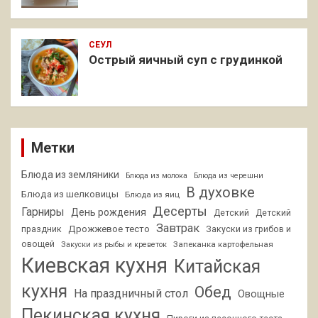
СЕУЛ
Острый яичный суп с грудинкой
Метки
Блюда из земляники
Блюда из молока
Блюда из черешни
В духовке
Блюда из шелковицы
Блюда из яиц
Десерты
Гарниры
День рождения
Детский
Детский
Завтрак
Дрожжевое тесто
праздник
Закуски из грибов и
овощей
Запеканка картофельная
Закуски из рыбы и креветок
Киевская кухня
Китайская
кухня
Обед
На праздничный стол
Овощные
Пекинская кухня