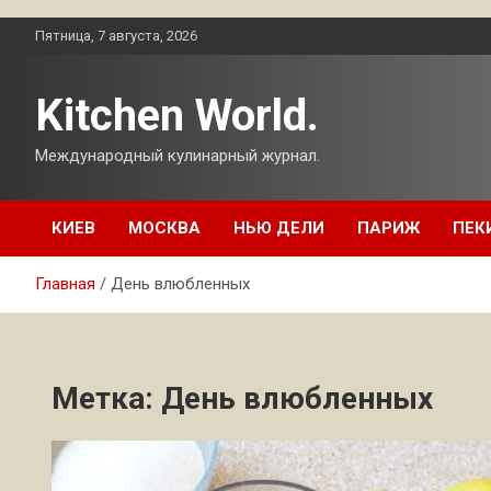
Перейти
Пятница, 7 августа, 2026
к
содержимому
Kitchen World.
Международный кулинарный журнал.
КИЕВ
МОСКВА
НЬЮ ДЕЛИ
ПАРИЖ
ПЕК
Главная
День влюбленных
Метка:
День влюбленных