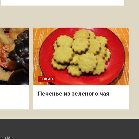
ТОКИО
Печенье из зеленого чая
алы 18+!