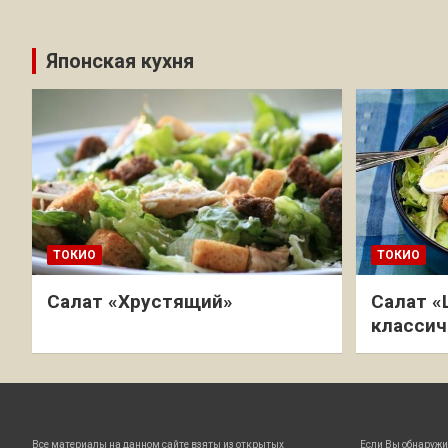
Японская кухня
ТОКИО
ТОКИО
Салат «Хрустящий»
Салат «
классич
Все материалы на данном сайте взяты из открытых
Если Вы обнаружи