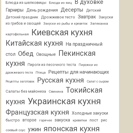
В духовке
Блюда из шелковицы
Блюда из яиц
Десерты
Гарниры
День рождения
Детский
Завтрак
Дрожжевое тесто
Детский праздник
Закуски
из грибов и овощей
Запеканка
Закуски из рыбы и креветок
Киевская кухня
картофельная
Китайская кухня
На праздничный
Пекинская
Обед
стол
Овощные
кухня
Пироги из песочного теста
Пирожки из
Рецепты для начинающих
Птица
дрожжевого теста
Русская кухня
Рецепты заготовок
Салат с сыром
Токийская
Салаты без майонеза
Свинина
Украинская кухня
кухня
Французская кухня
Холодные закуски
второе
закуска
быстро
пост
горячее
креветки
рис
японская кухня
ужин
соевый соус