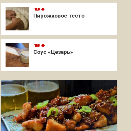
ПЕКИН
Пирожковое тесто
ПЕКИН
Соус «Цезарь»