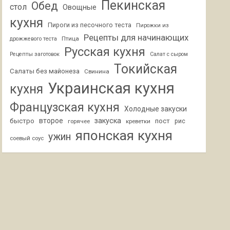
Пекинская
Обед
стол
Овощные
кухня
Пироги из песочного теста
Пирожки из
Рецепты для начинающих
Птица
дрожжевого теста
Русская кухня
Рецепты заготовок
Салат с сыром
Токийская
Салаты без майонеза
Свинина
Украинская кухня
кухня
Французская кухня
Холодные закуски
второе
закуска
быстро
пост
горячее
креветки
рис
японская кухня
ужин
соевый соус