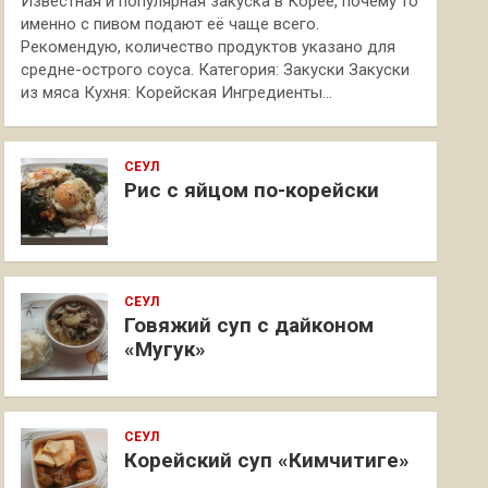
Известная и популярная закуска в Корее, почему то
именно с пивом подают её чаще всего.
Рекомендую, количество продуктов указано для
средне-острого соуса. Категория: Закуски Закуски
из мяса Кухня: Корейская Ингредиенты…
СЕУЛ
Рис с яйцом по-корейски
СЕУЛ
Говяжий суп с дайконом
«Мугук»
СЕУЛ
Корейский суп «Кимчитиге»