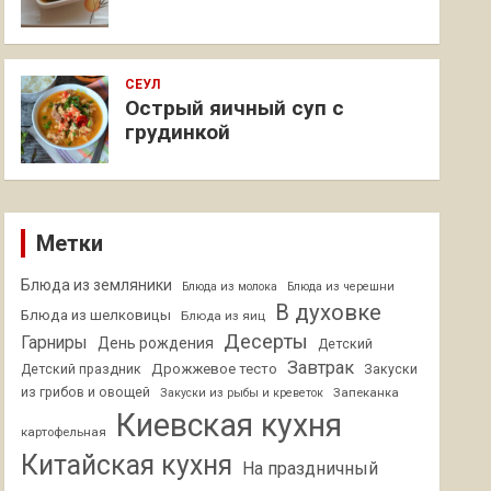
СЕУЛ
Острый яичный суп с
грудинкой
Метки
Блюда из земляники
Блюда из молока
Блюда из черешни
В духовке
Блюда из шелковицы
Блюда из яиц
Десерты
Гарниры
День рождения
Детский
Завтрак
Дрожжевое тесто
Детский праздник
Закуски
из грибов и овощей
Запеканка
Закуски из рыбы и креветок
Киевская кухня
картофельная
Китайская кухня
На праздничный