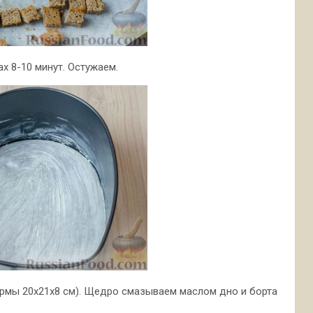
х 8-10 минут. Остужаем.
рмы 20х21х8 см). Щедро смазываем маслом дно и борта