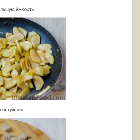
ольшую ёмкость.
ю остужаем.