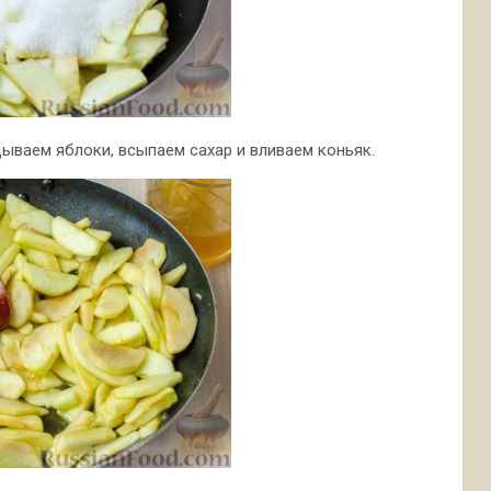
дываем яблоки, всыпаем сахар и вливаем коньяк.