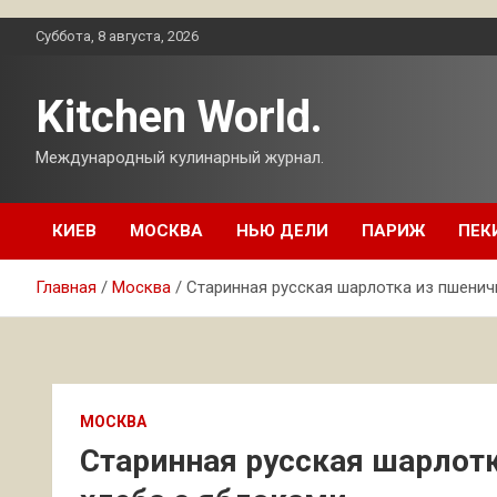
Перейти
Суббота, 8 августа, 2026
к
содержимому
Kitchen World.
Международный кулинарный журнал.
КИЕВ
МОСКВА
НЬЮ ДЕЛИ
ПАРИЖ
ПЕК
Главная
Москва
Старинная русская шарлотка из пшенич
МОСКВА
Старинная русская шарлот