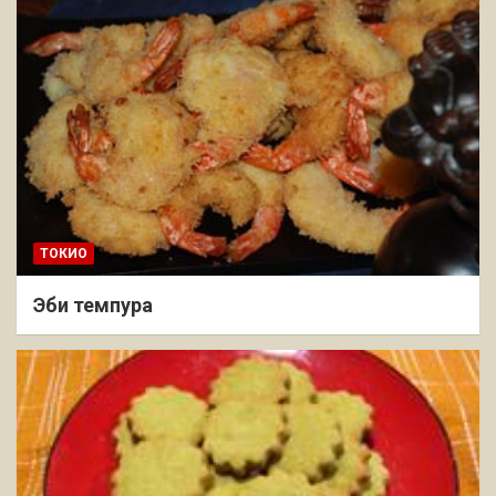
ТОКИО
Эби темпура