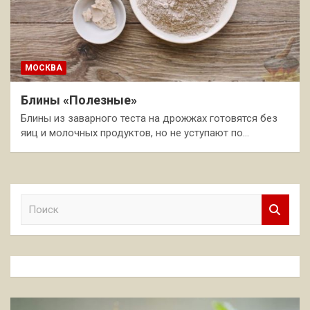
МОСКВА
Блины «Полезные»
Блины из заварного теста на дрожжах готовятся без
яиц и молочных продуктов, но не уступают по…
П
о
и
с
к