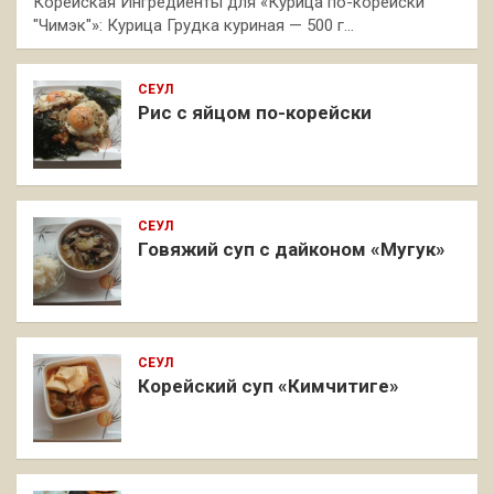
Корейская Ингредиенты для «Курица по-корейски
"Чимэк"»: Курица Грудка куриная — 500 г…
СЕУЛ
Рис с яйцом по-корейски
СЕУЛ
Говяжий суп с дайконом «Мугук»
СЕУЛ
Корейский суп «Кимчитиге»