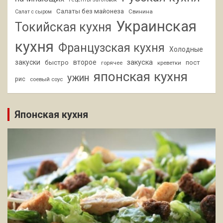
Салаты без майонеза
Свинина
Салат с сыром
Украинская
Токийская кухня
кухня
Французская кухня
Холодные
закуски
второе
закуска
быстро
пост
горячее
креветки
японская кухня
ужин
рис
соевый соус
Японская кухня