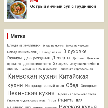
СЕУЛ
Острый яичный суп с грудинкой
Метки
Блюда из земляники
Блюда из молока
Блюда из черешни
В духовке
Блюда из шелковицы
Блюда из яиц
Десерты
Гарниры
День рождения
Детский
Детский
Завтрак
Дрожжевое тесто
праздник
Закуски из грибов и
овощей
Запеканка картофельная
Закуски из рыбы и креветок
Киевская кухня
Китайская
кухня
Обед
На праздничный стол
Овощные
Пекинская кухня
Пироги из песочного теста
Рецепты для
Птица
Пирожки из дрожжевого теста
Русская кухня
начинающих
Рецепты заготовок