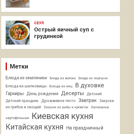
СЕУЛ
Острый яичный суп с
грудинкой
Метки
Блюда из земляники
Блюда из молока
Блюда из черешни
В духовке
Блюда из шелковицы
Блюда из яиц
Десерты
Гарниры
День рождения
Детский
Завтрак
Дрожжевое тесто
Детский праздник
Закуски
из грибов и овощей
Запеканка
Закуски из рыбы и креветок
Киевская кухня
картофельная
Китайская кухня
На праздничный