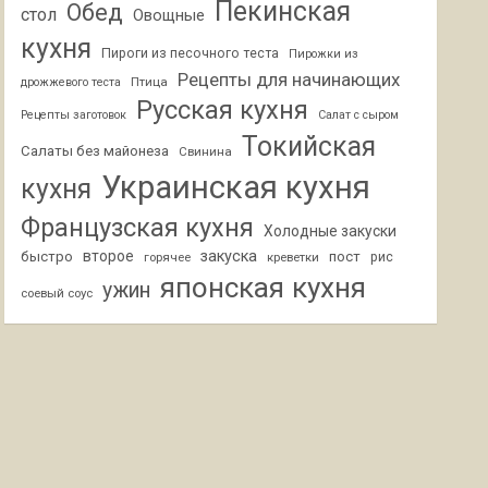
Пекинская
Обед
стол
Овощные
кухня
Пироги из песочного теста
Пирожки из
Рецепты для начинающих
Птица
дрожжевого теста
Русская кухня
Рецепты заготовок
Салат с сыром
Токийская
Салаты без майонеза
Свинина
Украинская кухня
кухня
Французская кухня
Холодные закуски
второе
закуска
быстро
пост
горячее
креветки
рис
японская кухня
ужин
соевый соус