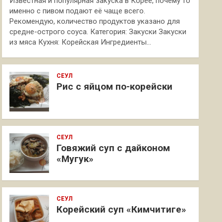
Известная и популярная закуска в Корее, почему то
именно с пивом подают её чаще всего.
Рекомендую, количество продуктов указано для
средне-острого соуса. Категория: Закуски Закуски
из мяса Кухня: Корейская Ингредиенты…
СЕУЛ
Рис с яйцом по-корейски
СЕУЛ
Говяжий суп с дайконом
«Мугук»
СЕУЛ
Корейский суп «Кимчитиге»