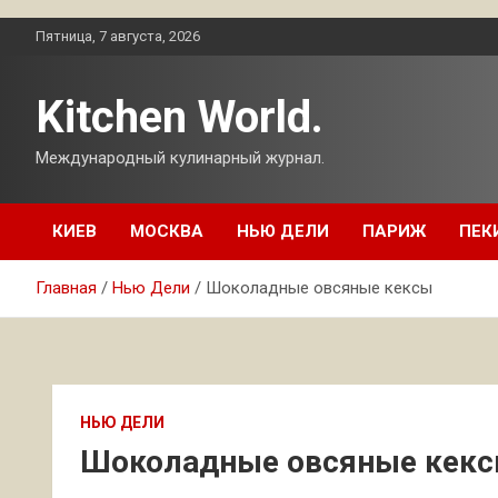
Перейти
Пятница, 7 августа, 2026
к
содержимому
Kitchen World.
Международный кулинарный журнал.
КИЕВ
МОСКВА
НЬЮ ДЕЛИ
ПАРИЖ
ПЕК
Главная
Нью Дели
Шоколадные овсяные кексы
НЬЮ ДЕЛИ
Шоколадные овсяные кек