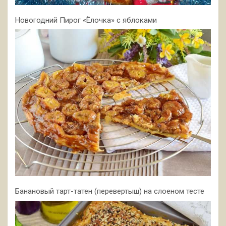
Новогодний Пирог «Ёлочка» с яблоками
Банановый тарт-татен (перевертыш) на слоеном тесте