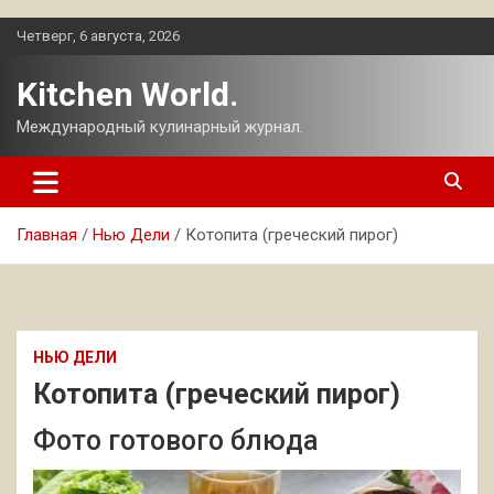
Перейти
Четверг, 6 августа, 2026
к
содержимому
Kitchen World.
Международный кулинарный журнал.
Главная
Нью Дели
Котопита (греческий пирог)
НЬЮ ДЕЛИ
Котопита (греческий пирог)
Фото готового блюда