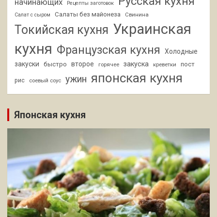
Русская кухня
начинающих
Рецепты заготовок
Салаты без майонеза
Свинина
Салат с сыром
Украинская
Токийская кухня
кухня
Французская кухня
Холодные
закуски
второе
закуска
быстро
пост
горячее
креветки
японская кухня
ужин
рис
соевый соус
Японская кухня