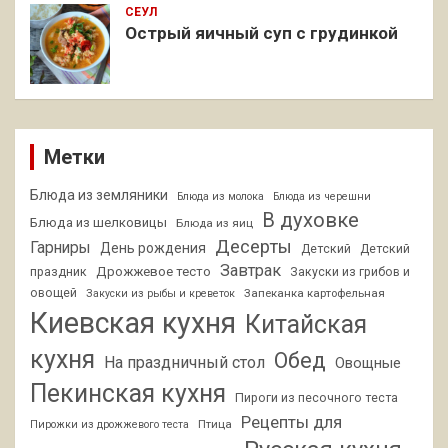
СЕУЛ
Острый яичный суп с грудинкой
Метки
Блюда из земляники
Блюда из молока
Блюда из черешни
В духовке
Блюда из шелковицы
Блюда из яиц
Десерты
Гарниры
День рождения
Детский
Детский
Завтрак
Дрожжевое тесто
праздник
Закуски из грибов и
овощей
Запеканка картофельная
Закуски из рыбы и креветок
Киевская кухня
Китайская
кухня
Обед
На праздничный стол
Овощные
Пекинская кухня
Пироги из песочного теста
Рецепты для
Птица
Пирожки из дрожжевого теста