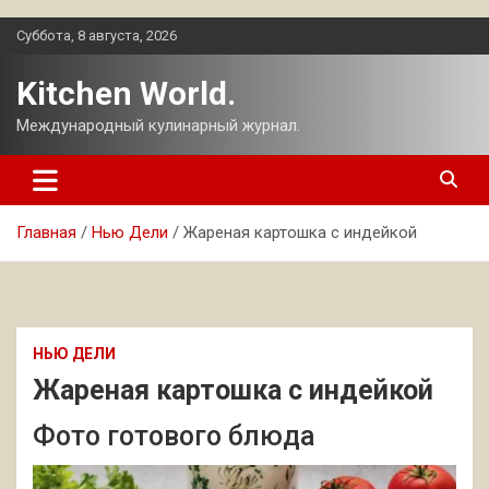
Перейти
Суббота, 8 августа, 2026
к
содержимому
Kitchen World.
Международный кулинарный журнал.
Главная
Нью Дели
Жареная картошка с индейкой
НЬЮ ДЕЛИ
Жареная картошка с индейкой
Фото готового блюда