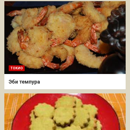
ТОКИО
Эби темпура