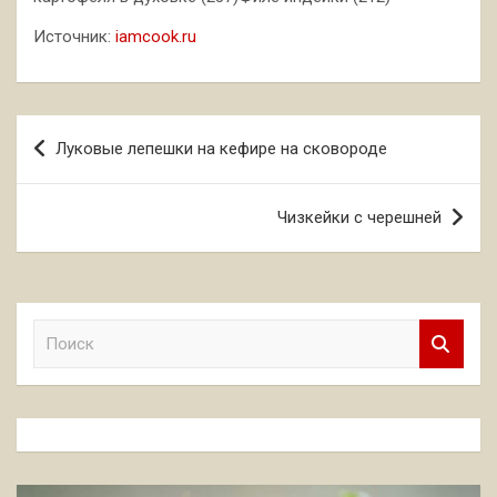
Источник:
iamcook.ru
Навигация
Луковые лепешки на кефире на сковороде
по
записям
Чизкейки с черешней
П
о
и
с
к