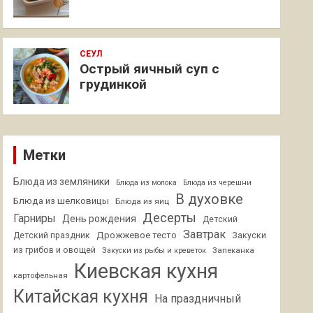
СЕУЛ
Острый яичный суп с
грудинкой
Метки
Блюда из земляники
Блюда из молока
Блюда из черешни
В духовке
Блюда из шелковицы
Блюда из яиц
Десерты
Гарниры
День рождения
Детский
Завтрак
Дрожжевое тесто
Детский праздник
Закуски
из грибов и овощей
Запеканка
Закуски из рыбы и креветок
Киевская кухня
картофельная
Китайская кухня
На праздничный