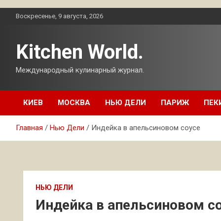
Перейти
Воскресенье, 9 августа, 2026
к
содержимому
Kitchen World.
Международный кулинарный журнал.
КИЕВ
МОСКВА
НЬЮ ДЕЛИ
ПАРИЖ
ПЕК
Главная
Нью Дели
Индейка в апельсиновом соусе
НЬЮ ДЕЛИ
Индейка в апельсиновом с