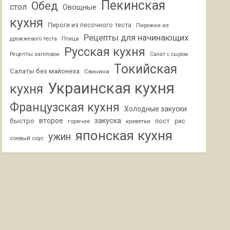
Пекинская
Обед
стол
Овощные
кухня
Пироги из песочного теста
Пирожки из
Рецепты для начинающих
Птица
дрожжевого теста
Русская кухня
Рецепты заготовок
Салат с сыром
Токийская
Салаты без майонеза
Свинина
Украинская кухня
кухня
Французская кухня
Холодные закуски
второе
закуска
быстро
пост
горячее
креветки
рис
японская кухня
ужин
соевый соус