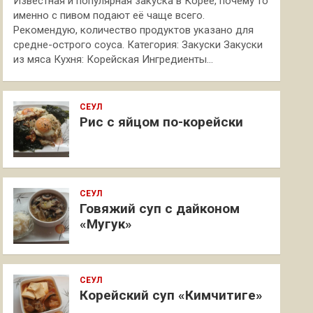
Известная и популярная закуска в Корее, почему то
именно с пивом подают её чаще всего.
Рекомендую, количество продуктов указано для
средне-острого соуса. Категория: Закуски Закуски
из мяса Кухня: Корейская Ингредиенты…
СЕУЛ
Рис с яйцом по-корейски
СЕУЛ
Говяжий суп с дайконом
«Мугук»
СЕУЛ
Корейский суп «Кимчитиге»