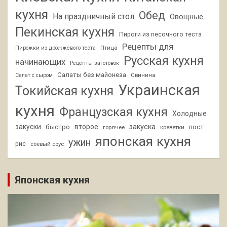
кухня
Обед
На праздничный стол
Овощные
Пекинская кухня
Пироги из песочного теста
Рецепты для
Птица
Пирожки из дрожжевого теста
Русская кухня
начинающих
Рецепты заготовок
Салаты без майонеза
Свинина
Салат с сыром
Украинская
Токийская кухня
кухня
Французская кухня
Холодные
закуски
второе
закуска
быстро
пост
горячее
креветки
японская кухня
ужин
рис
соевый соус
Японская кухня