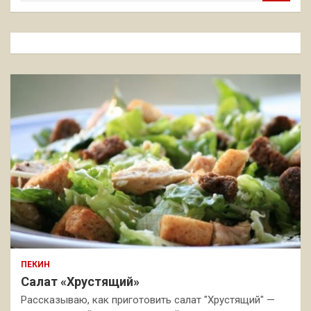
и
с
к
ПЕКИН
Салат «Хрустящий»
Рассказываю, как приготовить салат "Хрустящий" —