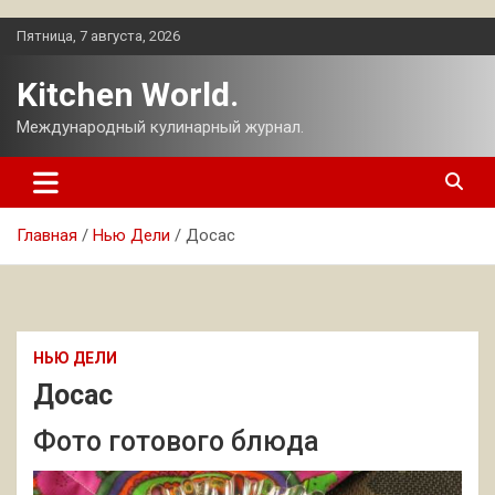
Перейти
Пятница, 7 августа, 2026
к
содержимому
Kitchen World.
Международный кулинарный журнал.
Главная
Нью Дели
Досас
НЬЮ ДЕЛИ
Досас
Фото готового блюда