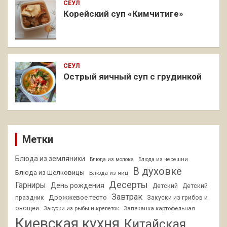
СЕУЛ
Корейский суп «Кимчитиге»
СЕУЛ
Острый яичный суп с грудинкой
Метки
Блюда из земляники
Блюда из молока
Блюда из черешни
В духовке
Блюда из шелковицы
Блюда из яиц
Десерты
Гарниры
День рождения
Детский
Детский
Завтрак
Дрожжевое тесто
праздник
Закуски из грибов и
овощей
Запеканка картофельная
Закуски из рыбы и креветок
Киевская кухня
Китайская