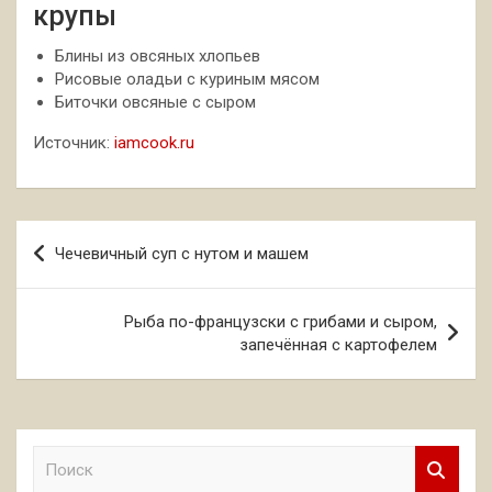
крупы
Блины из овсяных хлопьев
Рисовые оладьи с куриным мясом
Биточки овсяные с сыром
Источник:
iamcook.ru
Навигация
Чечевичный суп с нутом и машем
по
записям
Рыба по-французски с грибами и сыром,
запечённая с картофелем
П
о