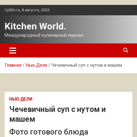
Перейти
Суббота, 8 августа, 2026
к
содержимому
Kitchen World.
Международный кулинарный журнал.
Главная
Нью Дели
Чечевичный суп с нутом и машем
НЬЮ ДЕЛИ
Чечевичный суп с нутом и
машем
Фото готового блюда