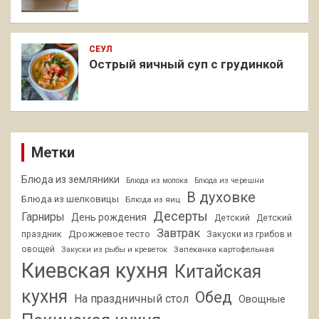
СЕУЛ
Острый яичный суп с грудинкой
Метки
Блюда из земляники
Блюда из молока
Блюда из черешни
В духовке
Блюда из шелковицы
Блюда из яиц
Десерты
Гарниры
День рождения
Детский
Детский
Завтрак
Дрожжевое тесто
праздник
Закуски из грибов и
овощей
Запеканка картофельная
Закуски из рыбы и креветок
Киевская кухня
Китайская
кухня
Обед
На праздничный стол
Овощные