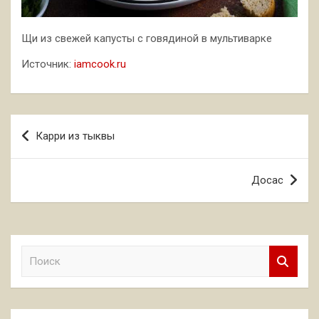
Щи из свежей капусты с говядиной в мультиварке
Источник:
iamcook.ru
Навигация
Карри из тыквы
по
записям
Досас
П
о
и
с
к