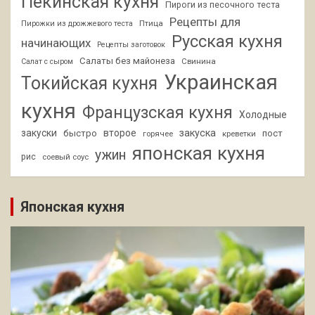
Пекинская кухня
Пироги из песочного теста
Рецепты для
Птица
Пирожки из дрожжевого теста
Русская кухня
начинающих
Рецепты заготовок
Салаты без майонеза
Свинина
Салат с сыром
Украинская
Токийская кухня
кухня
Французская кухня
Холодные
закуски
второе
закуска
быстро
пост
горячее
креветки
японская кухня
ужин
рис
соевый соус
Японская кухня