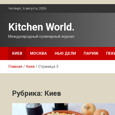
Перейти
Четверг, 6 августа, 2026
к
содержимому
Kitchen World.
Международный кулинарный журнал.
КИЕВ
МОСКВА
НЬЮ ДЕЛИ
ПАРИЖ
ПЕК
Главная
Киев
Страница 5
Рубрика:
Киев