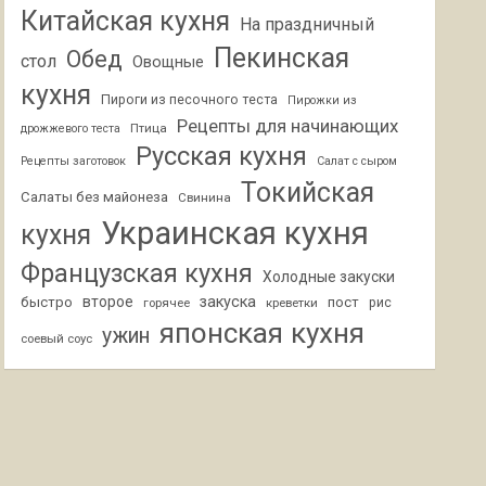
Китайская кухня
На праздничный
Пекинская
Обед
стол
Овощные
кухня
Пироги из песочного теста
Пирожки из
Рецепты для начинающих
Птица
дрожжевого теста
Русская кухня
Рецепты заготовок
Салат с сыром
Токийская
Салаты без майонеза
Свинина
Украинская кухня
кухня
Французская кухня
Холодные закуски
второе
закуска
быстро
пост
горячее
креветки
рис
японская кухня
ужин
соевый соус