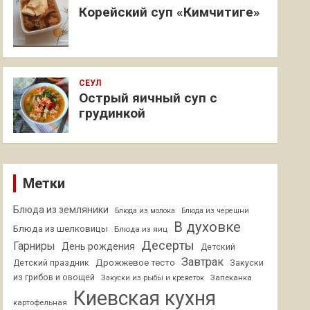
Корейский суп «Кимчитиге»
СЕУЛ
Острый яичный суп с
грудинкой
Метки
Блюда из земляники
Блюда из молока
Блюда из черешни
В духовке
Блюда из шелковицы
Блюда из яиц
Десерты
Гарниры
День рождения
Детский
Завтрак
Дрожжевое тесто
Детский праздник
Закуски
из грибов и овощей
Запеканка
Закуски из рыбы и креветок
Киевская кухня
картофельная