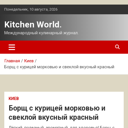
Перейти
Понедельник, 10 августа, 2026
к
содержимому
Kitchen World.
Международный кулинарный журнал.
Главная
Киев
Борщ с курицей морковью и свеклой вкусный красный
КИЕВ
Борщ с курицей морковью и
свеклой вкусный красный
Лёгкий, полезный, ароматный, для здоровья! Борщ с