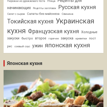
Рецепты для
Птица
Пирожки из дрожжевого теста
Русская кухня
начинающих
Рецепты заготовок
Салаты без майонеза
Свинина
Салат с сыром
Украинская
Токийская кухня
кухня
Французская кухня
Холодные
закуски
второе
закуска
быстро
пост
горячее
креветки
японская кухня
ужин
рис
соевый соус
Японская кухня