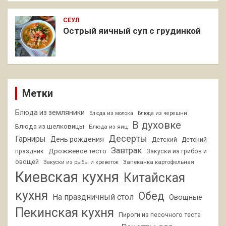
СЕУЛ
Острый яичный суп с грудинкой
Метки
Блюда из земляники
Блюда из молока
Блюда из черешни
В духовке
Блюда из шелковицы
Блюда из яиц
Десерты
Гарниры
День рождения
Детский
Детский
Завтрак
Дрожжевое тесто
праздник
Закуски из грибов и
овощей
Запеканка картофельная
Закуски из рыбы и креветок
Киевская кухня
Китайская
кухня
Обед
На праздничный стол
Овощные
Пекинская кухня
Пироги из песочного теста