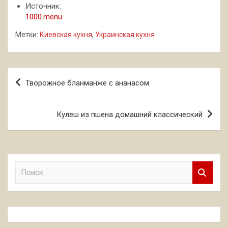
Источник:
1000.menu
Метки:
Киевская кухня
,
Украинская кухня
Навигация
Творожное бланманже с ананасом
по
записям
Кулеш из пшена домашний классический
П
о
и
с
к