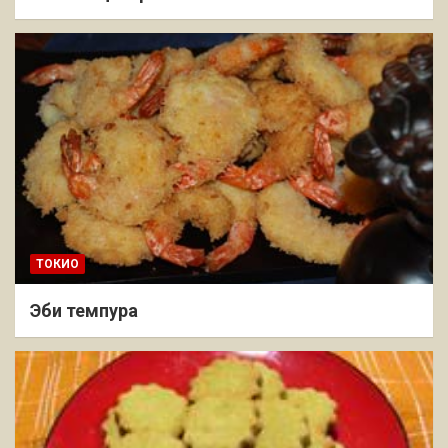
ТОКИО
Эби темпура