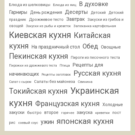
В духовке
Блюда из шелковицы
Блюда из яиц
Десерты
Гарниры
День рождения
Детский
Детский
Завтрак
Дрожжевое тесто
праздник
Закуски из грибов и
овощей
Запеканка картофельная
Закуски из рыбы и креветок
Киевская кухня
Китайская
кухня
Обед
На праздничный стол
Овощные
Пекинская кухня
Пироги из песочного теста
Рецепты для
Птица
Пирожки из дрожжевого теста
Русская кухня
начинающих
Рецепты заготовок
Салаты без майонеза
Свинина
Салат с сыром
Украинская
Токийская кухня
кухня
Французская кухня
Холодные
закуски
второе
закуска
быстро
пост
горячее
креветки
японская кухня
ужин
рис
соевый соус