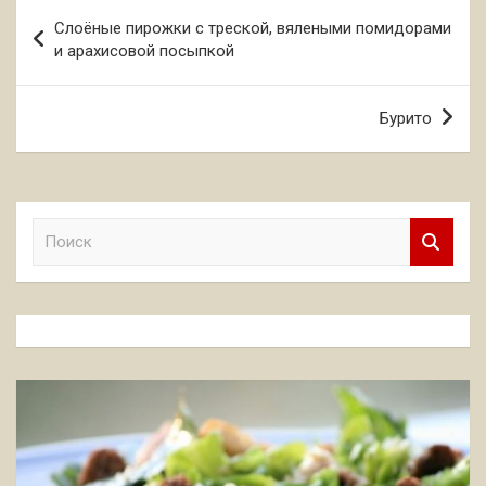
Навигация
Слоёные пирожки с треской, вялеными помидорами
по
и арахисовой посыпкой
записям
Бурито
П
о
и
с
к