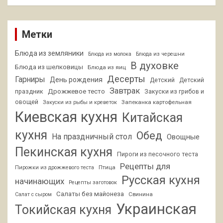
Метки
Блюда из земляники
Блюда из молока
Блюда из черешни
В духовке
Блюда из шелковицы
Блюда из яиц
Десерты
Гарниры
День рождения
Детский
Детский
Завтрак
Дрожжевое тесто
праздник
Закуски из грибов и
овощей
Запеканка картофельная
Закуски из рыбы и креветок
Киевская кухня
Китайская
кухня
Обед
На праздничный стол
Овощные
Пекинская кухня
Пироги из песочного теста
Рецепты для
Птица
Пирожки из дрожжевого теста
Русская кухня
начинающих
Рецепты заготовок
Салаты без майонеза
Свинина
Салат с сыром
Украинская
Токийская кухня