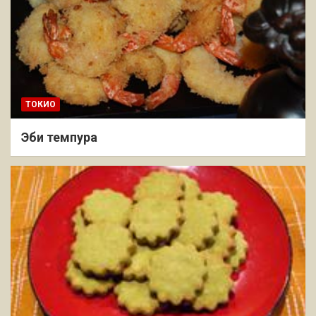
ТОКИО
Эби темпура