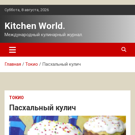
Перейти
Суббота, 8 августа, 2026
к
содержимому
Kitchen World.
Международный кулинарный журнал.
Главная
Токио
Пасхальный кулич
ТОКИО
Пасхальный кулич