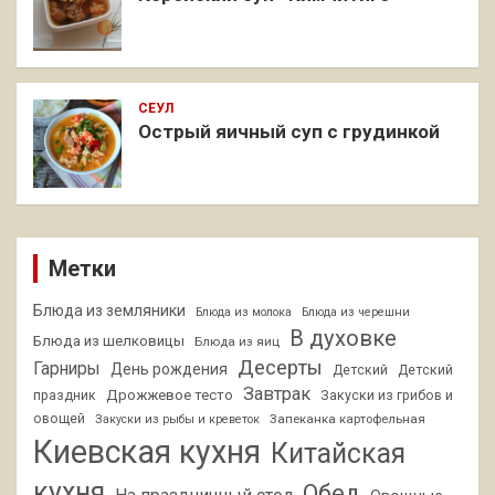
СЕУЛ
Острый яичный суп с грудинкой
Метки
Блюда из земляники
Блюда из молока
Блюда из черешни
В духовке
Блюда из шелковицы
Блюда из яиц
Десерты
Гарниры
День рождения
Детский
Детский
Завтрак
Дрожжевое тесто
праздник
Закуски из грибов и
овощей
Запеканка картофельная
Закуски из рыбы и креветок
Киевская кухня
Китайская
кухня
Обед