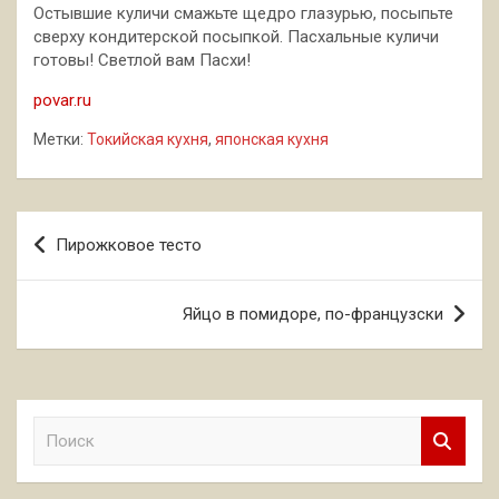
Остывшие куличи смажьте щедро глазурью, посыпьте
сверху кондитерской посыпкой. Пасхальные куличи
готовы! Светлой вам Пасхи!
povar.ru
Метки:
Токийская кухня
,
японская кухня
Навигация
Пирожковое тесто
по
записям
Яйцо в помидоре, по-французски
П
о
и
с