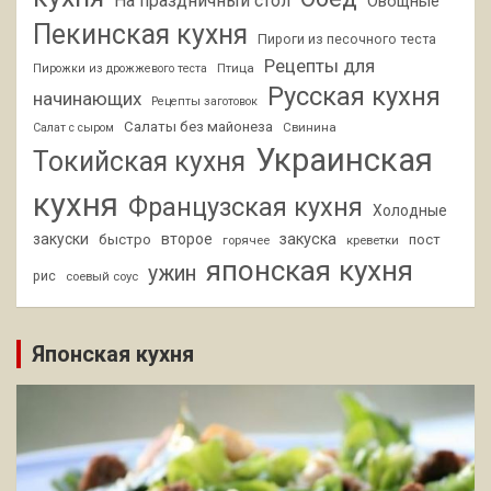
На праздничный стол
Овощные
Пекинская кухня
Пироги из песочного теста
Рецепты для
Птица
Пирожки из дрожжевого теста
Русская кухня
начинающих
Рецепты заготовок
Салаты без майонеза
Свинина
Салат с сыром
Украинская
Токийская кухня
кухня
Французская кухня
Холодные
закуски
второе
закуска
быстро
пост
горячее
креветки
японская кухня
ужин
рис
соевый соус
Японская кухня