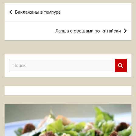
Навигация
Баклажаны в темпуре
по
записям
Лапша с овощами по-китайски
П
о
и
с
к