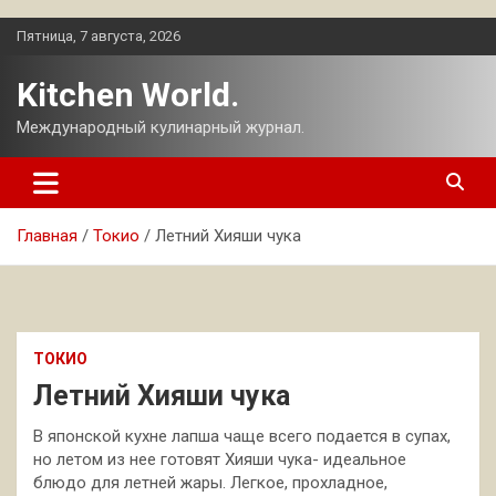
Перейти
Пятница, 7 августа, 2026
к
содержимому
Kitchen World.
Международный кулинарный журнал.
Главная
Токио
Летний Хияши чука
ТОКИО
Летний Хияши чука
В японской кухне лапша чаще всего подается в супах,
но летом из нее готовят Хияши чука- идеальное
блюдо для летней жары. Легкое, прохладное,