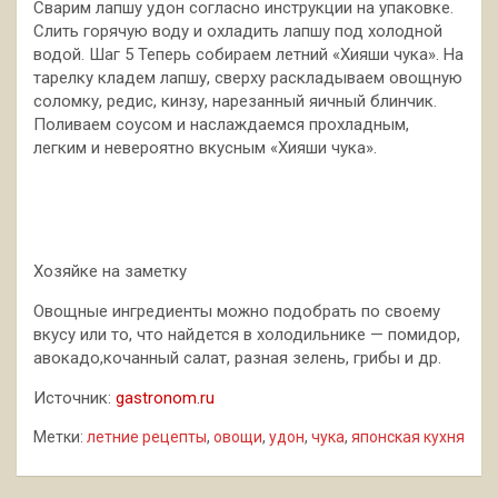
Сварим лапшу удон согласно инструкции на упаковке.
Слить горячую воду и охладить лапшу под холодной
водой. Шаг 5 Теперь собираем летний «Хияши чука». На
тарелку кладем лапшу, сверху раскладываем овощную
соломку, редис, кинзу, нарезанный яичный блинчик.
Поливаем соусом и наслаждаемся прохладным,
легким и невероятно вкусным «Хияши чука».
Хозяйке на заметку
Овощные ингредиенты можно подобрать по своему
вкусу или то, что найдется в холодильнике — помидор,
авокадо,кочанный салат, разная зелень, грибы и др.
Источник:
gastronom.ru
Метки:
летние рецепты
,
овощи
,
удон
,
чука
,
японская кухня