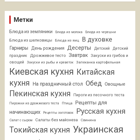
Метки
Блюда из земляники
Блюда из молока
Блюда из черешни
В духовке
Блюда из шелковицы
Блюда из яиц
Десерты
Гарниры
День рождения
Детский
Детский
Завтрак
Дрожжевое тесто
праздник
Закуски из грибов и
овощей
Запеканка картофельная
Закуски из рыбы и креветок
Киевская кухня
Китайская
кухня
Обед
На праздничный стол
Овощные
Пекинская кухня
Пироги из песочного теста
Рецепты для
Птица
Пирожки из дрожжевого теста
Русская кухня
начинающих
Рецепты заготовок
Салаты без майонеза
Свинина
Салат с сыром
Украинская
Токийская кухня