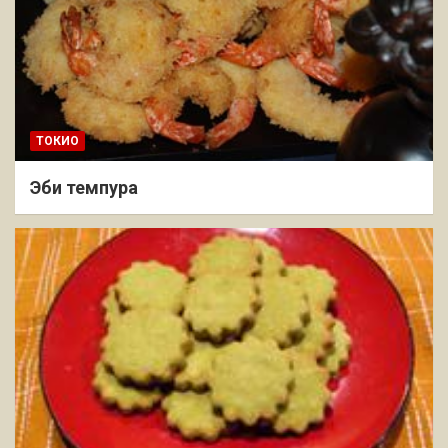
ТОКИО
Эби темпура