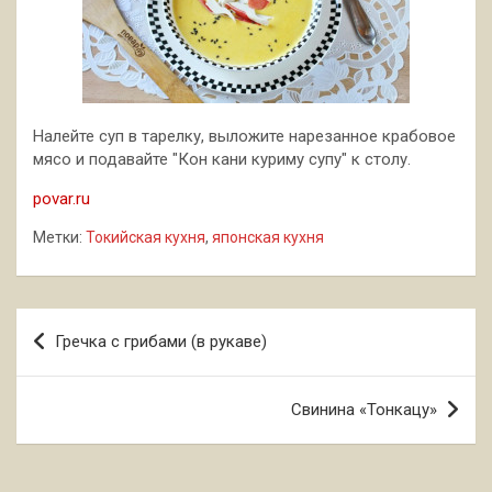
Налейте суп в тарелку, выложите нарезанное крабовое
мясо и подавайте "Кон кани куриму супу" к столу.
povar.ru
Метки:
Токийская кухня
,
японская кухня
Навигация
Гречка с грибами (в рукаве)
по
записям
Свинина «Тонкацу»