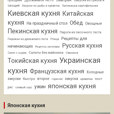
Дрожжевое тесто
праздник
Закуски из грибов и
овощей
Запеканка картофельная
Закуски из рыбы и креветок
Киевская кухня
Китайская
кухня
Обед
На праздничный стол
Овощные
Пекинская кухня
Пироги из песочного теста
Рецепты для
Птица
Пирожки из дрожжевого теста
Русская кухня
начинающих
Рецепты заготовок
Салаты без майонеза
Свинина
Салат с сыром
Украинская
Токийская кухня
кухня
Французская кухня
Холодные
закуски
второе
закуска
быстро
пост
горячее
креветки
японская кухня
ужин
рис
соевый соус
Японская кухня