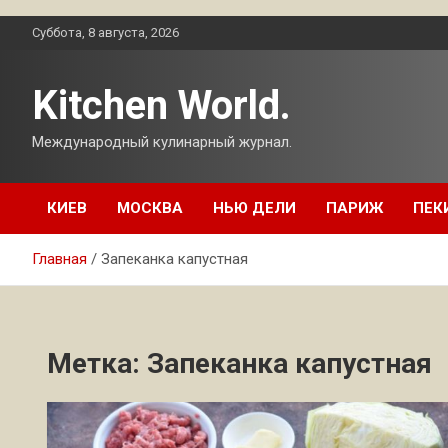
Перейти
Суббота, 8 августа, 2026
к
содержимому
Kitchen World.
Международный кулинарный журнал.
КИЕВ
МОСКВА
НЬЮ ДЕЛИ
ПАРИЖ
ПЕК
Главная
Запеканка капустная
Метка:
Запеканка капустная