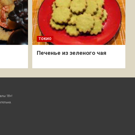
ТОКИО
Печенье из зеленого чая
алы 18+!
ательна.