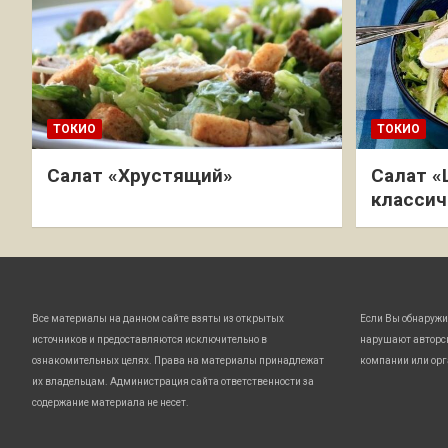
ТОКИО
ТОКИО
Салат «Хрустящий»
Салат «
классич
Все материалы на данном сайте взяты из открытых
Если Вы обнаружи
источников и предоставляются исключительно в
нарушают авторс
ознакомительных целях. Права на материалы принадлежат
компании или орг
их владельцам. Администрация сайта ответственности за
содержание материала не несет.