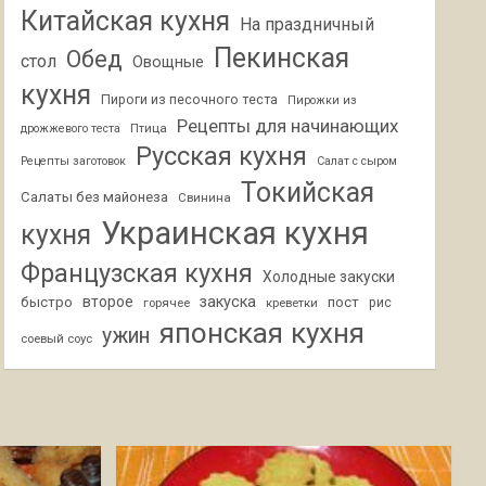
Китайская кухня
На праздничный
Пекинская
Обед
стол
Овощные
кухня
Пироги из песочного теста
Пирожки из
Рецепты для начинающих
Птица
дрожжевого теста
Русская кухня
Рецепты заготовок
Салат с сыром
Токийская
Салаты без майонеза
Свинина
Украинская кухня
кухня
Французская кухня
Холодные закуски
второе
закуска
быстро
пост
горячее
креветки
рис
японская кухня
ужин
соевый соус