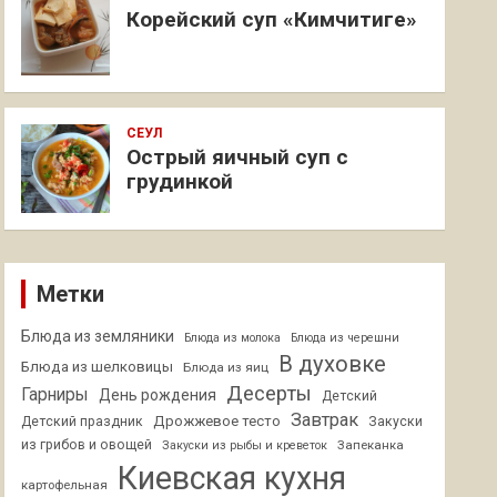
Корейский суп «Кимчитиге»
СЕУЛ
Острый яичный суп с
грудинкой
Метки
Блюда из земляники
Блюда из молока
Блюда из черешни
В духовке
Блюда из шелковицы
Блюда из яиц
Десерты
Гарниры
День рождения
Детский
Завтрак
Дрожжевое тесто
Детский праздник
Закуски
из грибов и овощей
Запеканка
Закуски из рыбы и креветок
Киевская кухня
картофельная