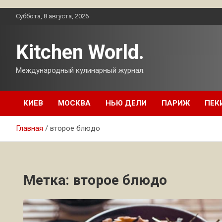
Перейти
Суббота, 8 августа, 2026
к
содержимому
Kitchen World.
Международный кулинарный журнал.
КИЕВ
МОСКВА
НЬЮ ДЕЛИ
ПАРИЖ
ПЕК
Главная
второе блюдо
Метка:
второе блюдо