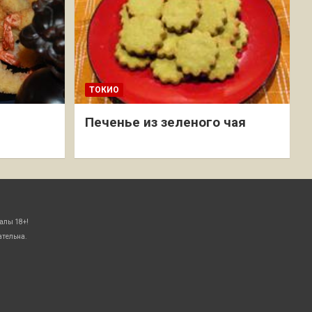
ТОКИО
Печенье из зеленого чая
алы 18+!
ательна.