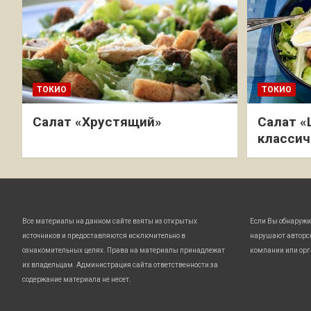
ТОКИО
ТОКИО
Салат «Хрустящий»
Салат «
классич
Все материалы на данном сайте взяты из открытых
Если Вы обнаружи
источников и предоставляются исключительно в
нарушают авторс
ознакомительных целях. Права на материалы принадлежат
компании или орг
их владельцам. Администрация сайта ответственности за
содержание материала не несет.