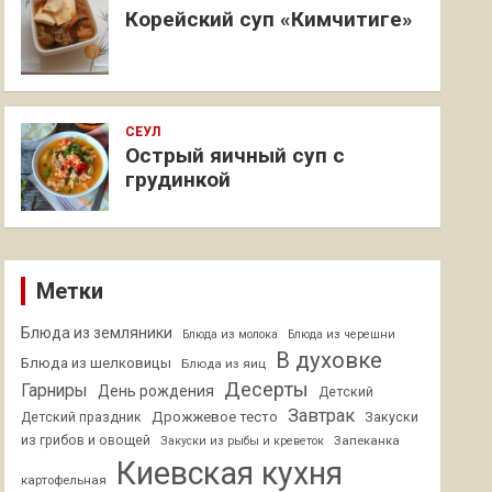
Корейский суп «Кимчитиге»
СЕУЛ
Острый яичный суп с
грудинкой
Метки
Блюда из земляники
Блюда из молока
Блюда из черешни
В духовке
Блюда из шелковицы
Блюда из яиц
Десерты
Гарниры
День рождения
Детский
Завтрак
Дрожжевое тесто
Детский праздник
Закуски
из грибов и овощей
Запеканка
Закуски из рыбы и креветок
Киевская кухня
картофельная