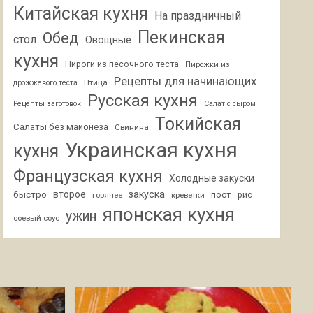
Китайская кухня
На праздничный
Пекинская
Обед
стол
Овощные
кухня
Пироги из песочного теста
Пирожки из
Рецепты для начинающих
Птица
дрожжевого теста
Русская кухня
Рецепты заготовок
Салат с сыром
Токийская
Салаты без майонеза
Свинина
Украинская кухня
кухня
Французская кухня
Холодные закуски
второе
закуска
быстро
пост
горячее
креветки
рис
японская кухня
ужин
соевый соус