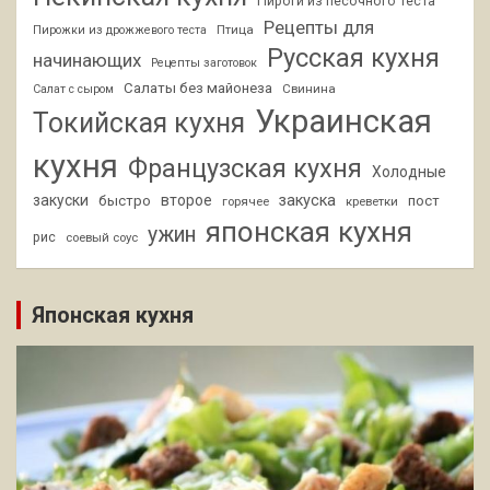
Пироги из песочного теста
Рецепты для
Птица
Пирожки из дрожжевого теста
Русская кухня
начинающих
Рецепты заготовок
Салаты без майонеза
Свинина
Салат с сыром
Украинская
Токийская кухня
кухня
Французская кухня
Холодные
закуски
второе
закуска
быстро
пост
горячее
креветки
японская кухня
ужин
рис
соевый соус
Японская кухня