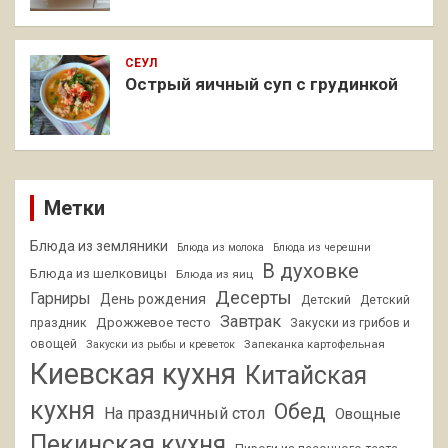
СЕУЛ
Острый яичный суп с грудинкой
Метки
Блюда из земляники
Блюда из молока
Блюда из черешни
В духовке
Блюда из шелковицы
Блюда из яиц
Десерты
Гарниры
День рождения
Детский
Детский
Завтрак
Дрожжевое тесто
праздник
Закуски из грибов и
овощей
Запеканка картофельная
Закуски из рыбы и креветок
Киевская кухня
Китайская
кухня
Обед
На праздничный стол
Овощные
Пекинская кухня