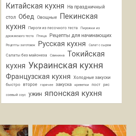
Китайская кухня
На праздничный
Пекинская
Обед
стол
Овощные
кухня
Пироги из песочного теста
Пирожки из
Рецепты для начинающих
Птица
дрожжевого теста
Русская кухня
Рецепты заготовок
Салат с сыром
Токийская
Салаты без майонеза
Свинина
Украинская кухня
кухня
Французская кухня
Холодные закуски
второе
закуска
быстро
пост
горячее
креветки
рис
японская кухня
ужин
соевый соус