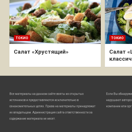
ТОКИО
ТОКИО
Салат «Хрустящий»
Салат «
классич
Все материалы на данном сайте взяты из открытых
Если Вы обнаружи
источников и предоставляются исключительно в
нарушают авторс
ознакомительных целях. Права на материалы принадлежат
компании или орг
их владельцам. Администрация сайта ответственности за
содержание материала не несет.