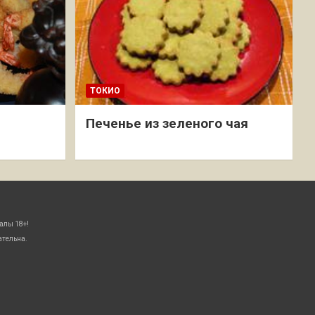
ТОКИО
Печенье из зеленого чая
алы 18+!
ательна.