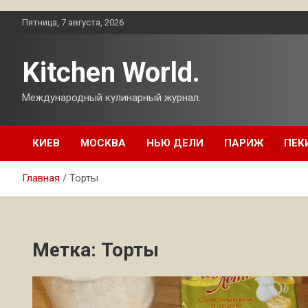
Перейти
Пятница, 7 августа, 2026
к
содержимому
Kitchen World.
Международный кулинарный журнал.
КИЕВ
МОСКВА
НЬЮ ДЕЛИ
ПАРИЖ
ПЕК
Главная
Торты
Метка:
Торты