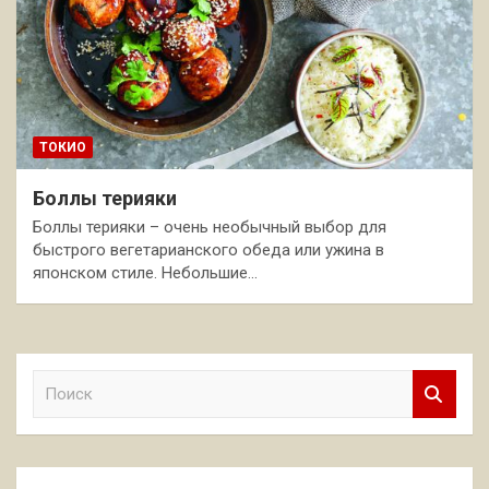
ТОКИО
Боллы терияки
Боллы терияки – очень необычный выбор для
быстрого вегетарианского обеда или ужина в
японском стиле. Небольшие…
П
о
и
с
к