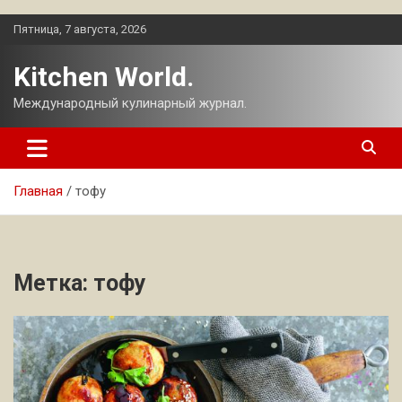
Перейти
Пятница, 7 августа, 2026
к
содержимому
Kitchen World.
Международный кулинарный журнал.
Главная
тофу
Метка:
тофу