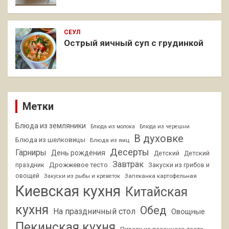
СЕУЛ
Острый яичный суп с грудинкой
Метки
Блюда из земляники
Блюда из молока
Блюда из черешни
В духовке
Блюда из шелковицы
Блюда из яиц
Десерты
Гарниры
День рождения
Детский
Детский
Завтрак
Дрожжевое тесто
праздник
Закуски из грибов и
овощей
Запеканка картофельная
Закуски из рыбы и креветок
Киевская кухня
Китайская
кухня
Обед
На праздничный стол
Овощные
Пекинская кухня