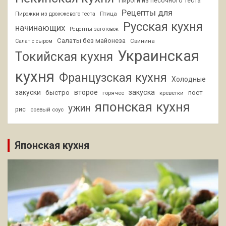
Пироги из песочного теста
Рецепты для
Птица
Пирожки из дрожжевого теста
Русская кухня
начинающих
Рецепты заготовок
Салаты без майонеза
Свинина
Салат с сыром
Украинская
Токийская кухня
кухня
Французская кухня
Холодные
закуски
второе
закуска
быстро
пост
горячее
креветки
японская кухня
ужин
рис
соевый соус
Японская кухня