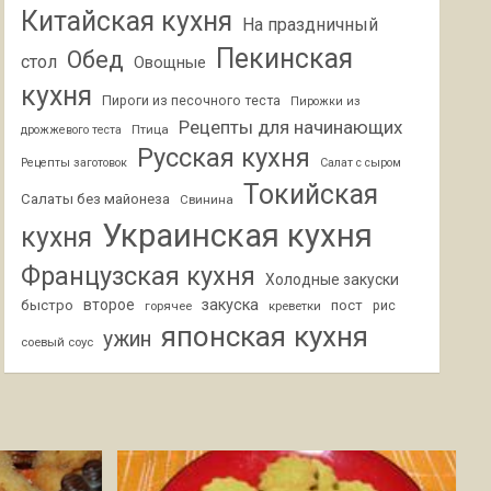
Китайская кухня
На праздничный
Пекинская
Обед
стол
Овощные
кухня
Пироги из песочного теста
Пирожки из
Рецепты для начинающих
Птица
дрожжевого теста
Русская кухня
Рецепты заготовок
Салат с сыром
Токийская
Салаты без майонеза
Свинина
Украинская кухня
кухня
Французская кухня
Холодные закуски
второе
закуска
быстро
пост
горячее
креветки
рис
японская кухня
ужин
соевый соус