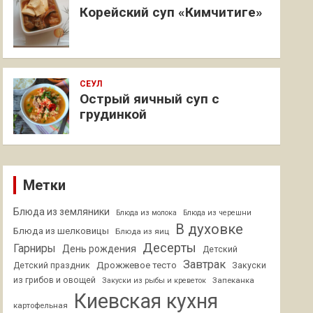
Корейский суп «Кимчитиге»
СЕУЛ
Острый яичный суп с
грудинкой
Метки
Блюда из земляники
Блюда из молока
Блюда из черешни
В духовке
Блюда из шелковицы
Блюда из яиц
Десерты
Гарниры
День рождения
Детский
Завтрак
Дрожжевое тесто
Детский праздник
Закуски
из грибов и овощей
Запеканка
Закуски из рыбы и креветок
Киевская кухня
картофельная