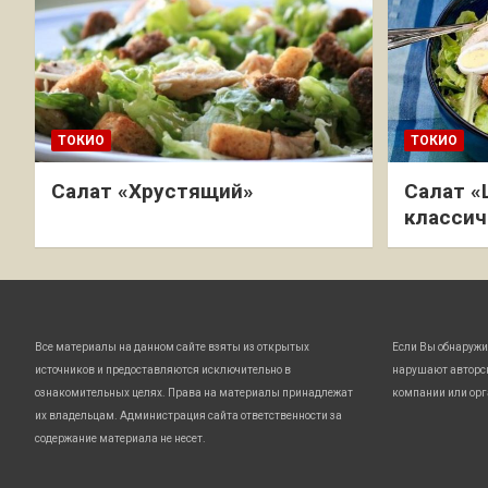
ТОКИО
ТОКИО
Салат «Хрустящий»
Салат «
классич
Все материалы на данном сайте взяты из открытых
Если Вы обнаружи
источников и предоставляются исключительно в
нарушают авторс
ознакомительных целях. Права на материалы принадлежат
компании или орг
их владельцам. Администрация сайта ответственности за
содержание материала не несет.