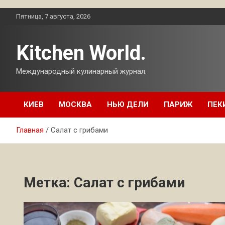
Перейти
Пятница, 7 августа, 2026
к
содержимому
Kitchen World.
Международный кулинарный журнал.
КИЕВ
МОСКВА
НЬЮ ДЕЛИ
ПАРИЖ
ПЕК
Главная
Салат с грибами
Метка:
Салат с грибами