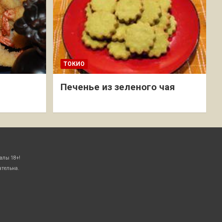
ТОКИО
Печенье из зеленого чая
алы 18+!
ательна.