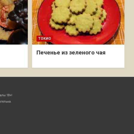
ТОКИО
Печенье из зеленого чая
алы 18+!
ательна.