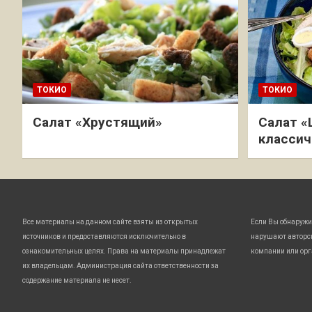
ТОКИО
ТОКИО
Салат «Хрустящий»
Салат «
классич
Все материалы на данном сайте взяты из открытых
Если Вы обнаружи
источников и предоставляются исключительно в
нарушают авторс
ознакомительных целях. Права на материалы принадлежат
компании или орг
их владельцам. Администрация сайта ответственности за
содержание материала не несет.