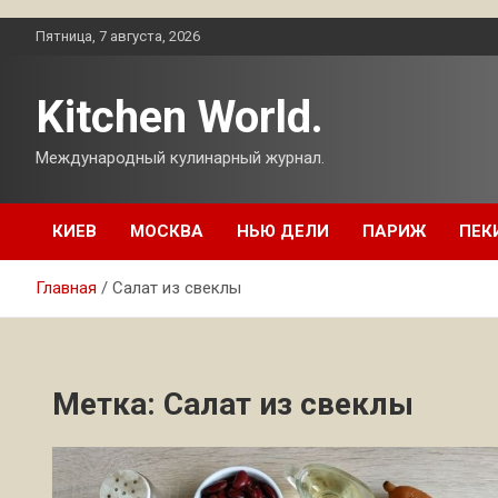
Перейти
Пятница, 7 августа, 2026
к
содержимому
Kitchen World.
Международный кулинарный журнал.
КИЕВ
МОСКВА
НЬЮ ДЕЛИ
ПАРИЖ
ПЕК
Главная
Салат из свеклы
Метка:
Салат из свеклы