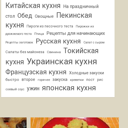
Китайская кухня
На праздничный
Пекинская
Обед
стол
Овощные
кухня
Пироги из песочного теста
Пирожки из
Рецепты для начинающих
Птица
дрожжевого теста
Русская кухня
Рецепты заготовок
Салат с сыром
Токийская
Салаты без майонеза
Свинина
Украинская кухня
кухня
Французская кухня
Холодные закуски
второе
закуска
быстро
пост
горячее
креветки
рис
японская кухня
ужин
соевый соус