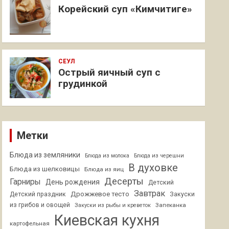
Корейский суп «Кимчитиге»
СЕУЛ
Острый яичный суп с
грудинкой
Метки
Блюда из земляники
Блюда из молока
Блюда из черешни
В духовке
Блюда из шелковицы
Блюда из яиц
Десерты
Гарниры
День рождения
Детский
Завтрак
Дрожжевое тесто
Детский праздник
Закуски
из грибов и овощей
Запеканка
Закуски из рыбы и креветок
Киевская кухня
картофельная