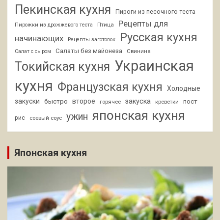
Пекинская кухня
Пироги из песочного теста
Рецепты для
Птица
Пирожки из дрожжевого теста
Русская кухня
начинающих
Рецепты заготовок
Салаты без майонеза
Свинина
Салат с сыром
Украинская
Токийская кухня
кухня
Французская кухня
Холодные
закуски
второе
закуска
быстро
пост
горячее
креветки
японская кухня
ужин
рис
соевый соус
Японская кухня