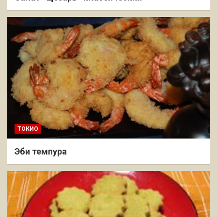
ТОКИО
Эби темпура