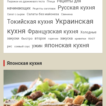
Рецепты для
Птица
Пирожки из дрожжевого теста
Русская кухня
начинающих
Рецепты заготовок
Салаты без майонеза
Свинина
Салат с сыром
Украинская
Токийская кухня
кухня
Французская кухня
Холодные
закуски
второе
закуска
быстро
пост
горячее
креветки
японская кухня
ужин
рис
соевый соус
Японская кухня