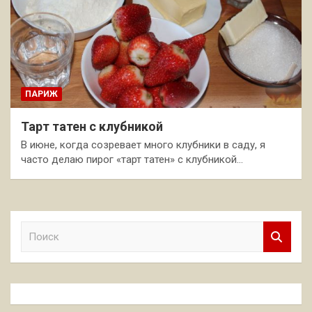
ПАРИЖ
Тарт татен с клубникой
В июне, когда созревает много клубники в саду, я
часто делаю пирог «тарт татен» с клубникой…
П
о
и
с
к