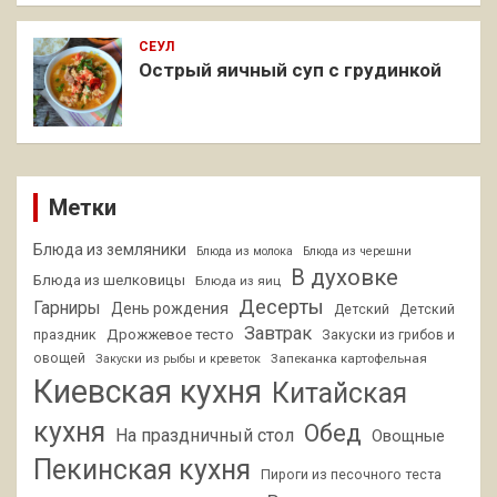
СЕУЛ
Острый яичный суп с грудинкой
Метки
Блюда из земляники
Блюда из молока
Блюда из черешни
В духовке
Блюда из шелковицы
Блюда из яиц
Десерты
Гарниры
День рождения
Детский
Детский
Завтрак
Дрожжевое тесто
праздник
Закуски из грибов и
овощей
Запеканка картофельная
Закуски из рыбы и креветок
Киевская кухня
Китайская
кухня
Обед
На праздничный стол
Овощные
Пекинская кухня
Пироги из песочного теста