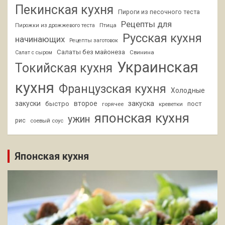
Пекинская кухня
Пироги из песочного теста
Рецепты для
Птица
Пирожки из дрожжевого теста
Русская кухня
начинающих
Рецепты заготовок
Салаты без майонеза
Свинина
Салат с сыром
Украинская
Токийская кухня
кухня
Французская кухня
Холодные
закуски
второе
закуска
быстро
пост
горячее
креветки
японская кухня
ужин
рис
соевый соус
Японская кухня