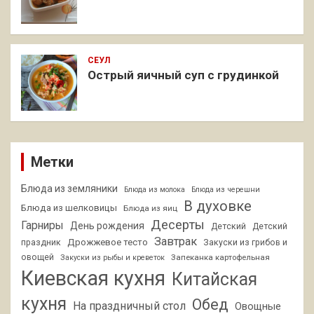
СЕУЛ
Острый яичный суп с грудинкой
Метки
Блюда из земляники
Блюда из молока
Блюда из черешни
В духовке
Блюда из шелковицы
Блюда из яиц
Десерты
Гарниры
День рождения
Детский
Детский
Завтрак
Дрожжевое тесто
праздник
Закуски из грибов и
овощей
Запеканка картофельная
Закуски из рыбы и креветок
Киевская кухня
Китайская
кухня
Обед
На праздничный стол
Овощные