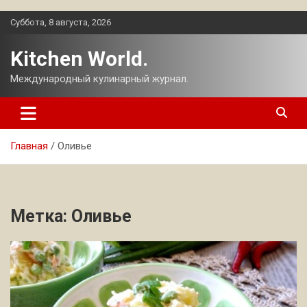
Перейти
Суббота, 8 августа, 2026
к
содержимому
Kitchen World.
Международный кулинарный журнал.
Главная
Оливье
Метка:
Оливье