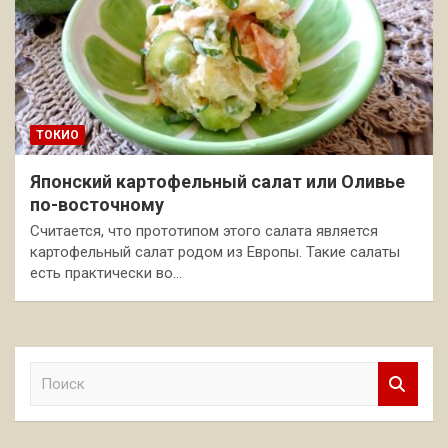
ТОКИО
Японский картофельный салат или Оливье
по-восточному
Считается, что прототипом этого салата является
картофельный салат родом из Европы. Такие салаты
есть практически во…
П
о
и
с