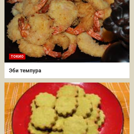
ТОКИО
Эби темпура