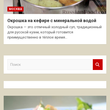
МОСКВА
Окрошка на кефире с минеральной водой
Окрошка — это отличный холодный суп, традиционный
для русской кухни, который готовится
преимущественно в тёплое время…
П
о
и
с
к