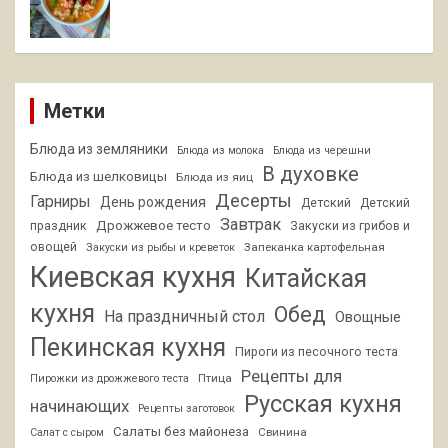
Метки
Блюда из земляники
Блюда из молока
Блюда из черешни
В духовке
Блюда из шелковицы
Блюда из яиц
Десерты
Гарниры
День рождения
Детский
Детский
Завтрак
Дрожжевое тесто
праздник
Закуски из грибов и
овощей
Запеканка картофельная
Закуски из рыбы и креветок
Киевская кухня
Китайская
кухня
Обед
На праздничный стол
Овощные
Пекинская кухня
Пироги из песочного теста
Рецепты для
Птица
Пирожки из дрожжевого теста
Русская кухня
начинающих
Рецепты заготовок
Салаты без майонеза
Свинина
Салат с сыром