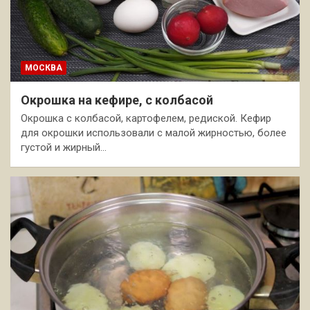
МОСКВА
Окрошка на кефире, с колбасой
Окрошка с колбасой, картофелем, редиской. Кефир
для окрошки использовали с малой жирностью, более
густой и жирный…