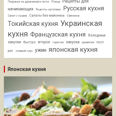
Рецепты для
Птица
Пирожки из дрожжевого теста
Русская кухня
начинающих
Рецепты заготовок
Салаты без майонеза
Свинина
Салат с сыром
Украинская
Токийская кухня
кухня
Французская кухня
Холодные
закуски
второе
закуска
быстро
пост
горячее
креветки
японская кухня
ужин
рис
соевый соус
Японская кухня