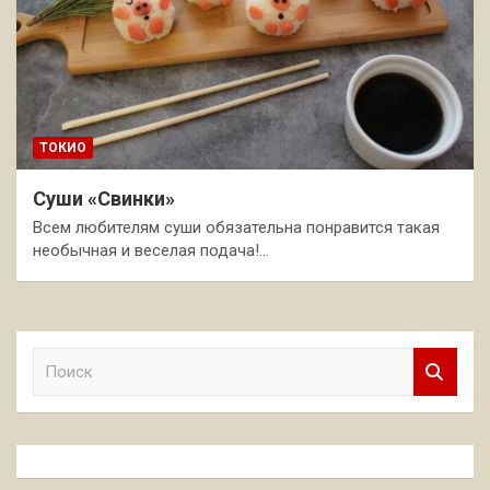
ТОКИО
Суши «Свинки»
Всем любителям суши обязательна понравится такая
необычная и веселая подача!…
П
о
и
с
к