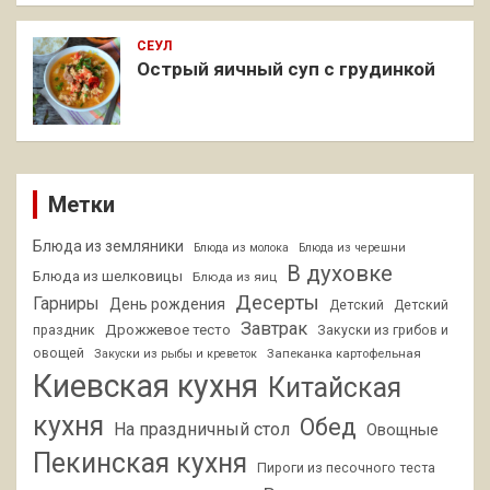
СЕУЛ
Острый яичный суп с грудинкой
Метки
Блюда из земляники
Блюда из молока
Блюда из черешни
В духовке
Блюда из шелковицы
Блюда из яиц
Десерты
Гарниры
День рождения
Детский
Детский
Завтрак
Дрожжевое тесто
праздник
Закуски из грибов и
овощей
Запеканка картофельная
Закуски из рыбы и креветок
Киевская кухня
Китайская
кухня
Обед
На праздничный стол
Овощные
Пекинская кухня
Пироги из песочного теста