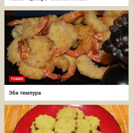
ТОКИО
Эби темпура